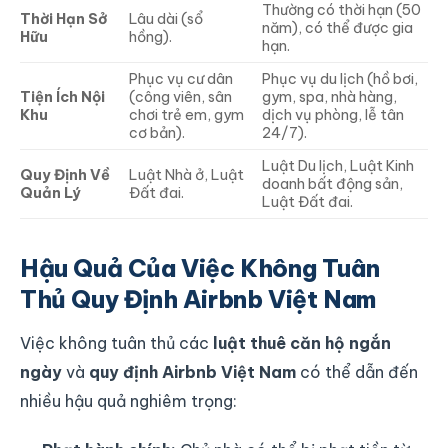
Thường có thời hạn (50
Thời Hạn Sở
Lâu dài (sổ
năm), có thể được gia
Hữu
hồng).
hạn.
Phục vụ cư dân
Phục vụ du lịch (hồ bơi,
Tiện Ích Nội
(công viên, sân
gym, spa, nhà hàng,
Khu
chơi trẻ em, gym
dịch vụ phòng, lễ tân
cơ bản).
24/7).
Luật Du lịch, Luật Kinh
Quy Định Về
Luật Nhà ở, Luật
doanh bất động sản,
Quản Lý
Đất đai.
Luật Đất đai.
Hậu Quả Của Việc Không Tuân
Thủ Quy Định Airbnb Việt Nam
Việc không tuân thủ các
luật thuê căn hộ ngắn
ngày
và
quy định Airbnb Việt Nam
có thể dẫn đến
nhiều hậu quả nghiêm trọng: