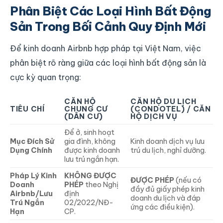
Phân Biệt Các Loại Hình Bất Động
Sản Trong Bối Cảnh Quy Định Mới
Để kinh doanh Airbnb hợp pháp tại Việt Nam, việc
phân biệt rõ ràng giữa các loại hình bất động sản là
cực kỳ quan trọng:
CĂN HỘ
CĂN HỘ DU LỊCH
TIÊU CHÍ
CHUNG CƯ
(CONDOTEL) / CĂN
(DÂN CƯ)
HỘ DỊCH VỤ
Để ở, sinh hoạt
Mục Đích Sử
gia đình, không
Kinh doanh dịch vụ lưu
Dụng Chính
được kinh doanh
trú du lịch, nghỉ dưỡng.
lưu trú ngắn hạn.
Pháp Lý Kinh
KHÔNG ĐƯỢC
ĐƯỢC PHÉP
(nếu có
Doanh
PHÉP
theo Nghị
đầy đủ giấy phép kinh
Airbnb/Lưu
định
doanh du lịch và đáp
Trú Ngắn
02/2022/NĐ-
ứng các điều kiện).
Hạn
CP.