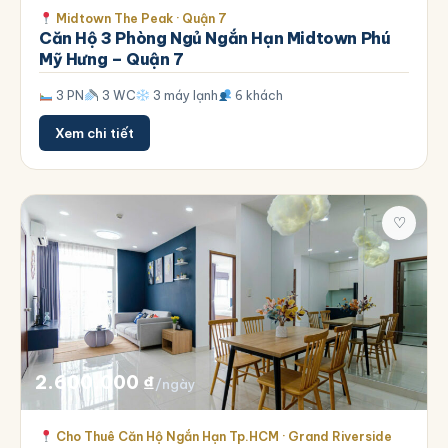
Midtown The Peak · Quận 7
Căn Hộ 3 Phòng Ngủ Ngắn Hạn Midtown Phú
Mỹ Hưng – Quận 7
3 PN
3 WC
3 máy lạnh
6 khách
Xem chi tiết
♡
2.600.000
₫
/ngày
Cho Thuê Căn Hộ Ngắn Hạn Tp.HCM · Grand Riverside