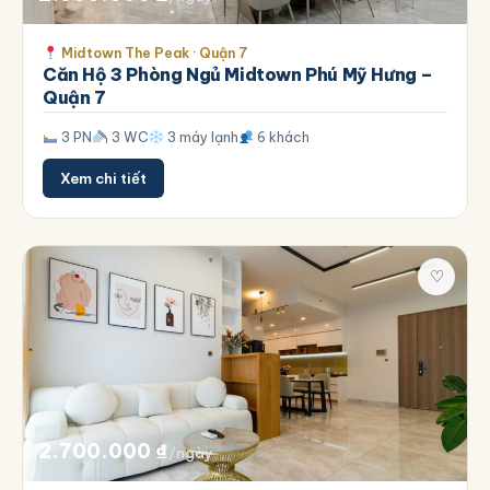
Midtown The Peak · Quận 7
Căn Hộ 3 Phòng Ngủ Midtown Phú Mỹ Hưng –
Quận 7
3 PN
3 WC
3 máy lạnh
6 khách
Xem chi tiết
♡
2.700.000
₫
/ngày