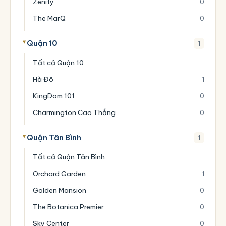
Zenity
0
The MarQ
0
Quận 10
1
Tất cả Quận 10
Hà Đô
1
KingDom 101
0
Charmington Cao Thắng
0
Quận Tân Bình
1
Tất cả Quận Tân Bình
Orchard Garden
1
Golden Mansion
0
The Botanica Premier
0
Sky Center
0