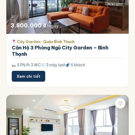
3.800.000
₫
/ngày
City Garden · Quận Bình Thạnh
Căn Hộ 3 Phòng Ngủ City Garden – Bình
Thạnh
3 PN
3 WC
3 máy lạnh
6 khách
Xem chi tiết
♡