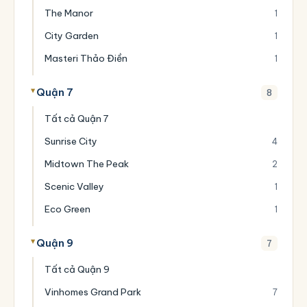
The Manor
1
City Garden
1
Masteri Thảo Điền
1
Quận 7
8
Tất cả Quận 7
Sunrise City
4
Midtown The Peak
2
Scenic Valley
1
Eco Green
1
Quận 9
7
Tất cả Quận 9
Vinhomes Grand Park
7