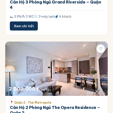
Căn Hộ 3 Phòng Ngủ Grand Riverside – Quận
4
3 PN
3 WC
3 máy lạnh
6 khách
Xem chi tiết
♡
2.500.000
₫
/ngày
Quận 2 · The Metropole
Căn Hộ 2 Phòng Ngủ The Opera Residence –
Quận 2