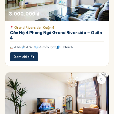
3.000.000
₫
/ngày
Grand Riverside · Quận 4
Căn Hộ 4 Phòng Ngủ Grand Riverside – Quận
4
4 PN
4 WC
4 máy lạnh
8 khách
Xem chi tiết
♡