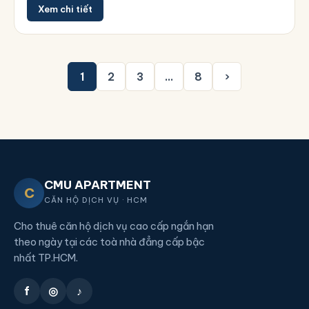
Xem chi tiết
1
2
3
…
8
›
CMU APARTMENT
C
CĂN HỘ DỊCH VỤ · HCM
Cho thuê căn hộ dịch vụ cao cấp ngắn hạn
theo ngày tại các toà nhà đẳng cấp bậc
nhất TP.HCM.
f
◎
♪