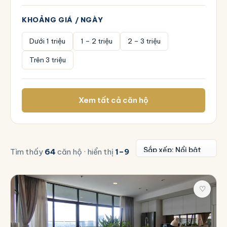
KHOẢNG GIÁ / NGÀY
Dưới 1 triệu
1 – 2 triệu
2 – 3 triệu
Trên 3 triệu
Xem tất cả căn hộ
Tìm thấy
64
căn hộ · hiển thị
1–9
♡