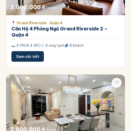
3.000.000
₫
/ngày
Grand Riverside · Quận 4
Căn Hộ 4 Phòng Ngủ Grand Riverside 2 –
Quận 4
4 PN
4 WC
4 máy lạnh
8 khách
Xem chi tiết
♡
2.800.000
₫
/ngày