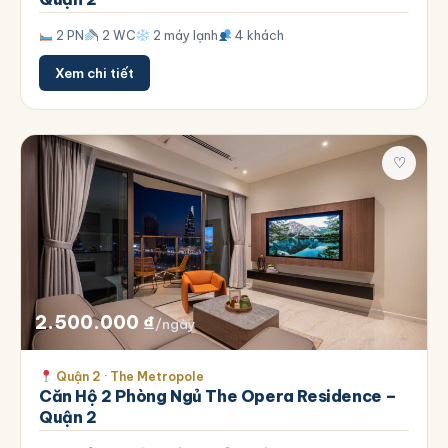
2 PN
2 WC
2 máy lạnh
4 khách
Xem chi tiết
♡
2.500.000
₫
/ngày
Quận 2 · The Metropole
Căn Hộ 2 Phòng Ngủ The Opera Residence –
Quận 2