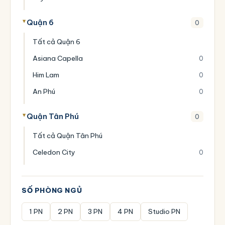
Quận 6
0
Tất cả Quận 6
Asiana Capella
0
Him Lam
0
An Phú
0
Quận Tân Phú
0
Tất cả Quận Tân Phú
Celedon City
0
SỐ PHÒNG NGỦ
1 PN
2 PN
3 PN
4 PN
Studio PN