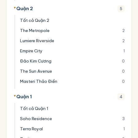
Quận 2
5
Tất cả Quận 2
The Metropole
2
Lumiere Riverside
2
Empire City
1
Đảo Kim Cương
0
The Sun Avenue
0
Masteri Thảo Điền
0
Quận 1
4
Tất cả Quận 1
Soho Residence
3
Terra Royal
1