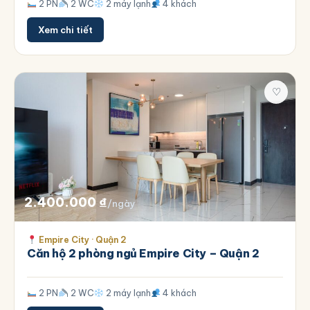
2 PN
2 WC
2 máy lạnh
4 khách
Xem chi tiết
♡
2.400.000
₫
/ngày
Empire City · Quận 2
Căn hộ 2 phòng ngủ Empire City – Quận 2
2 PN
2 WC
2 máy lạnh
4 khách