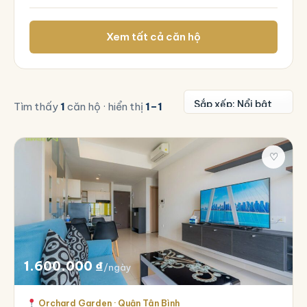
Xem tất cả căn hộ
Tìm thấy
1
căn hộ · hiển thị
1–1
♡
1.600.000
₫
/ngày
Orchard Garden · Quận Tân Bình