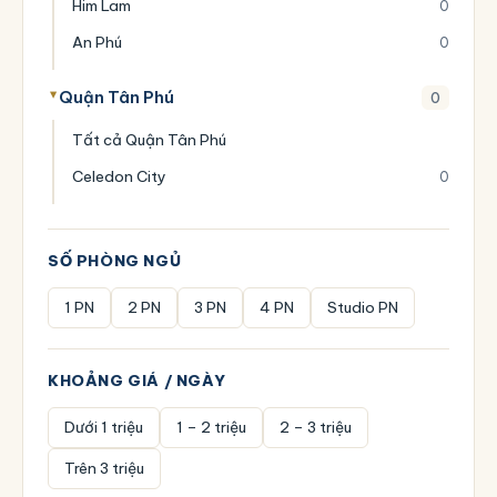
Him Lam
0
An Phú
0
Quận Tân Phú
0
Tất cả Quận Tân Phú
Celedon City
0
SỐ PHÒNG NGỦ
1 PN
2 PN
3 PN
4 PN
Studio PN
KHOẢNG GIÁ / NGÀY
Dưới 1 triệu
1 – 2 triệu
2 – 3 triệu
Trên 3 triệu