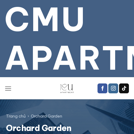
CMU
Bỏ
qua
tới
nội
dung
APART
Trang chủ
›
Orchard Garden
Orchard Garden