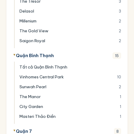
The Tresor
3
Delasol
3
Millenium
2
The Gold View
2
Saigon Royal
2
Quận Bình Thạnh
15
Tất cả Quận Bình Thạnh
Vinhomes Central Park
10
Sunwah Pearl
2
The Manor
1
City Garden
1
Masteri Thảo Điền
1
Quận 7
8