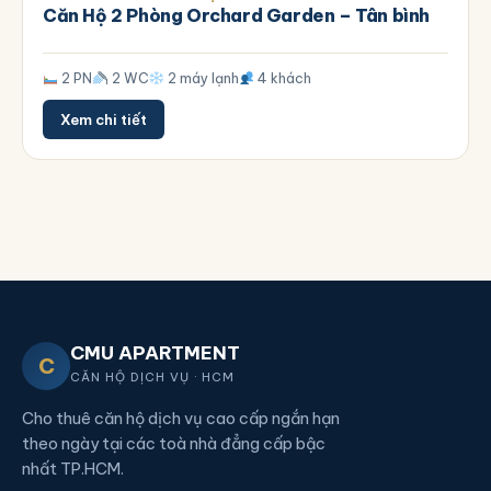
Căn Hộ 2 Phòng Orchard Garden – Tân bình
2 PN
2 WC
2 máy lạnh
4 khách
Xem chi tiết
CMU APARTMENT
C
CĂN HỘ DỊCH VỤ · HCM
Cho thuê căn hộ dịch vụ cao cấp ngắn hạn
theo ngày tại các toà nhà đẳng cấp bậc
nhất TP.HCM.