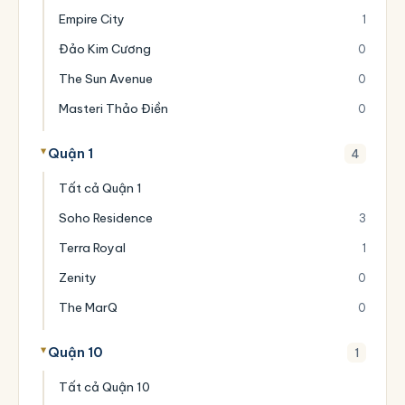
Empire City
1
Đảo Kim Cương
0
The Sun Avenue
0
Masteri Thảo Điền
0
Quận 1
4
Tất cả Quận 1
Soho Residence
3
Terra Royal
1
Zenity
0
The MarQ
0
Quận 10
1
Tất cả Quận 10