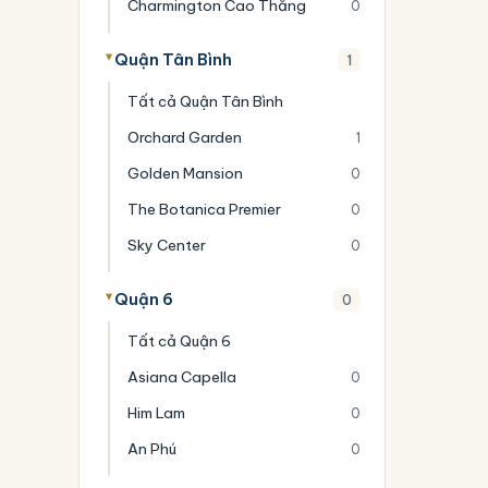
Charmington Cao Thắng
0
Quận Tân Bình
1
Tất cả Quận Tân Bình
Orchard Garden
1
Golden Mansion
0
The Botanica Premier
0
Sky Center
0
Quận 6
0
Tất cả Quận 6
Asiana Capella
0
Him Lam
0
An Phú
0