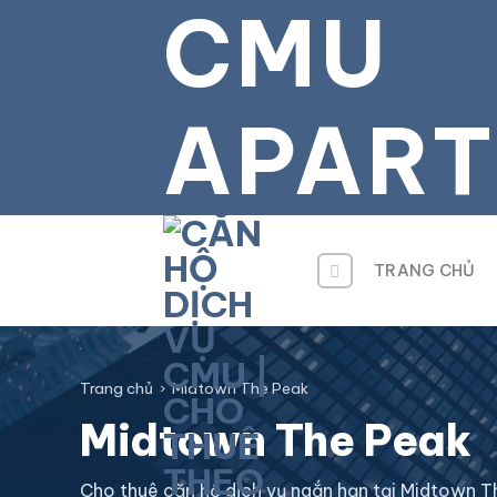
CMU
Bỏ
qua
tới
nội
APAR
dung
TRANG CHỦ
Trang chủ
›
Midtown The Peak
Midtown The Peak
Cho thuê căn hộ dịch vụ ngắn hạn tại Midtown T