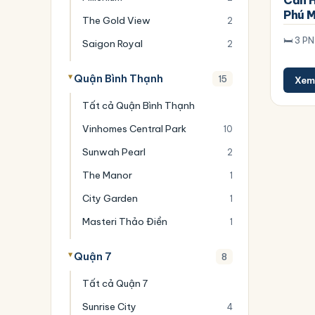
Căn 
Phú M
The Gold View
2
🛏️ 3 PN
Saigon Royal
2
Quận Bình Thạnh
15
Xem 
Tất cả Quận Bình Thạnh
Vinhomes Central Park
10
Sunwah Pearl
2
The Manor
1
City Garden
1
Masteri Thảo Điền
1
Quận 7
8
Tất cả Quận 7
Sunrise City
4