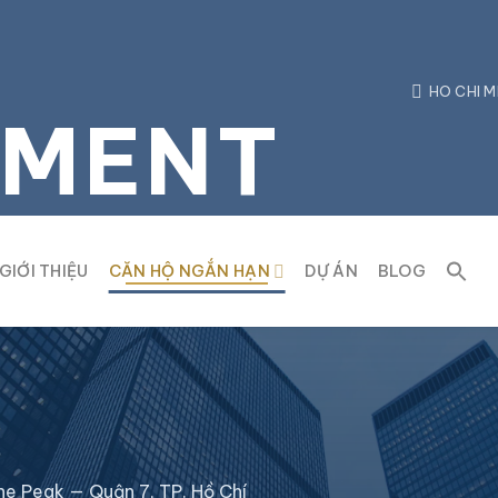
HO CHI M
TMENT
GIỚI THIỆU
CĂN HỘ NGẮN HẠN
DỰ ÁN
BLOG
he Peak — Quận 7, TP. Hồ Chí