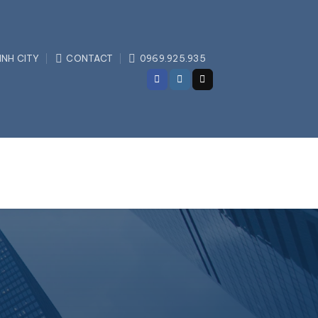
INH CITY
CONTACT
0969.925.935