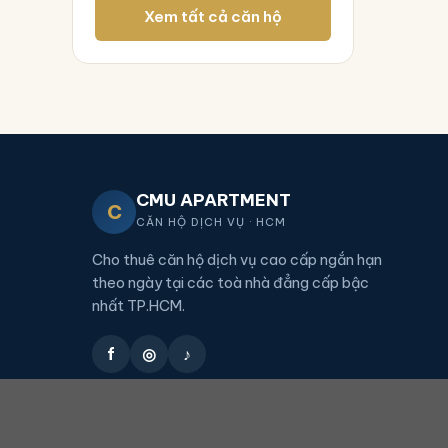
Xem tất cả căn hộ
CMU APARTMENT
C
CĂN HỘ DỊCH VỤ · HCM
Cho thuê căn hộ dịch vụ cao cấp ngắn hạn
theo ngày tại các toà nhà đẳng cấp bậc
nhất TP.HCM.
f
◎
♪