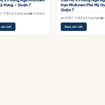
Hộ 3 Phòng Ngủ Midtown
Căn Hộ 3 Phòng Ngủ N
ỹ Hưng – Quận 7
Hạn Midtown Phú Mỹ H
Quận 7
🚿 3 WC
❄️ 3 máy lạnh
👥 6 khách
🛏️ 3 PN
🚿 3 WC
❄️ 3 máy lạnh
👥
chi tiết
Xem chi tiết