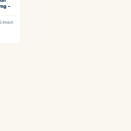
gắn
ưng –
 6 khách