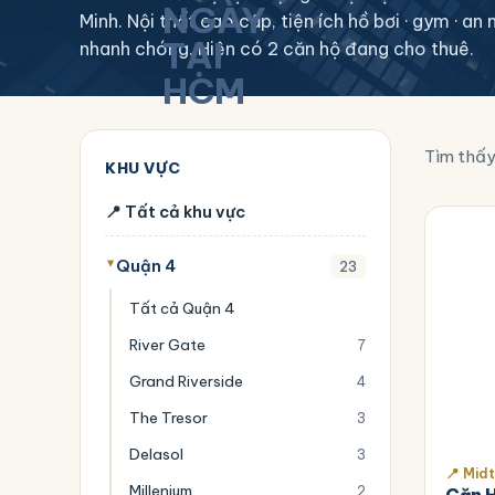
Minh. Nội thất cao cấp, tiện ích hồ bơi · gym · a
nhanh chóng. Hiện có 2 căn hộ đang cho thuê.
Tìm thấ
KHU VỰC
📍 Tất cả khu vực
Quận 4
23
Tất cả Quận 4
River Gate
7
Grand Riverside
4
2.80
The Tresor
3
Delasol
3
📍 Mid
Millenium
2