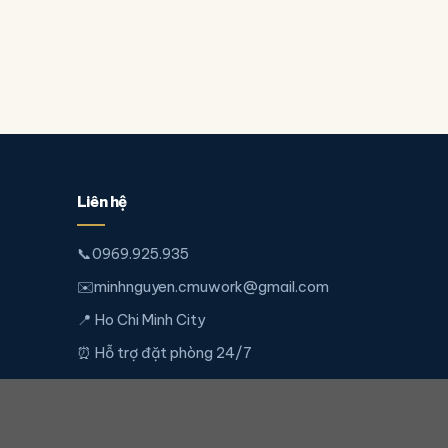
Liên hệ
📞
0969.925.935
✉️
minhnguyen.cmuwork@gmail.com
📍 Ho Chi Minh City
⏰ Hỗ trợ đặt phòng 24/7