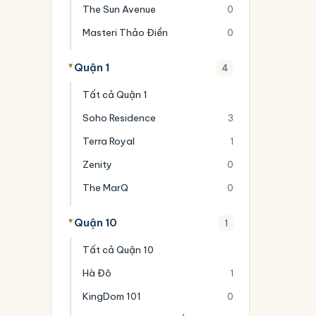
The Sun Avenue
0
Masteri Thảo Điền
0
Quận 1
4
Tất cả Quận 1
Soho Residence
3
Terra Royal
1
Zenity
0
The MarQ
0
Quận 10
1
Tất cả Quận 10
Hà Đô
1
KingDom 101
0