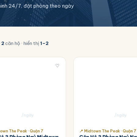
n ninh 24/7, đặt phòng theo ngày
y
2
căn hộ · hiển thị
1–2
♡
0.000
₫
2.700.000
₫
/ngày
/ngày
town The Peak · Quận 7
📍 Midtown The Peak · Quận 7