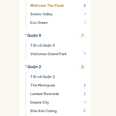
Midtown The Peak
2
Scenic Valley
1
Eco Green
1
Quận 9
7
Tất cả Quận 9
Vinhomes Grand Park
7
Quận 2
5
Tất cả Quận 2
The Metropole
2
Lumiere Riverside
2
Empire City
1
Đảo Kim Cương
0