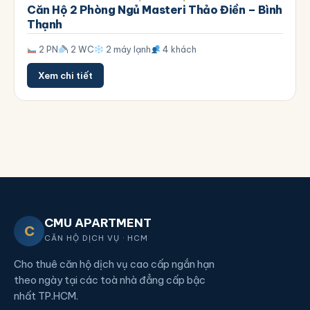
Căn Hộ 2 Phòng Ngủ Masteri Thảo Điền – Bình
Thạnh
2 PN
2 WC
2 máy lạnh
4 khách
Xem chi tiết
CMU APARTMENT
C
CĂN HỘ DỊCH VỤ · HCM
Cho thuê căn hộ dịch vụ cao cấp ngắn hạn
theo ngày tại các toà nhà đẳng cấp bậc
nhất TP.HCM.