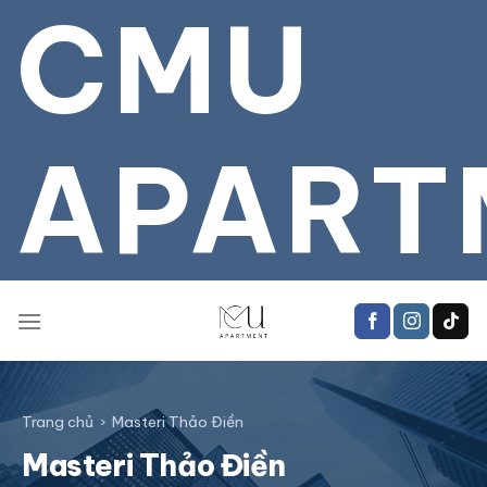
CMU
Bỏ
qua
tới
nội
dung
APART
Trang chủ
›
Masteri Thảo Điền
Masteri Thảo Điền