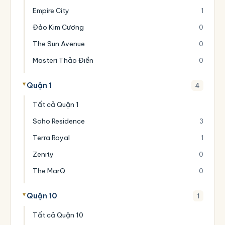
Empire City
1
Đảo Kim Cương
0
The Sun Avenue
0
Masteri Thảo Điền
0
Quận 1
4
Tất cả Quận 1
Soho Residence
3
Terra Royal
1
Zenity
0
The MarQ
0
Quận 10
1
Tất cả Quận 10