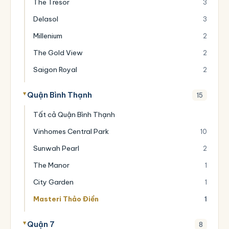
The Tresor
3
Delasol
3
Millenium
2
The Gold View
2
Saigon Royal
2
Quận Bình Thạnh
15
Tất cả Quận Bình Thạnh
Vinhomes Central Park
10
Sunwah Pearl
2
The Manor
1
City Garden
1
Masteri Thảo Điền
1
Quận 7
8