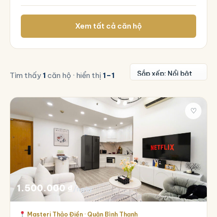
Xem tất cả căn hộ
Tìm thấy
1
căn hộ · hiển thị
1–1
♡
1.500.000
₫
/ngày
Masteri Thảo Điền · Quận Bình Thạnh