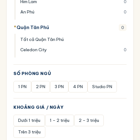
Him Lam
0
An Phú
0
Quận Tân Phú
0
Tất cả Quận Tân Phú
Celedon City
0
SỐ PHÒNG NGỦ
1 PN
2 PN
3 PN
4 PN
Studio PN
KHOẢNG GIÁ / NGÀY
Dưới 1 triệu
1 – 2 triệu
2 – 3 triệu
Trên 3 triệu