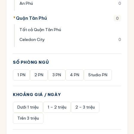
An Phú
0
Quận Tân Phú
0
Tất cả Quận Tân Phú
Celedon City
0
SỐ PHÒNG NGỦ
1 PN
2 PN
3 PN
4 PN
Studio PN
KHOẢNG GIÁ / NGÀY
Dưới 1 triệu
1 – 2 triệu
2 – 3 triệu
Trên 3 triệu