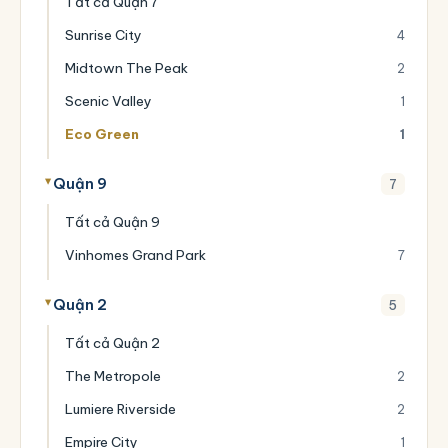
Tất cả Quận 7
Sunrise City
4
Midtown The Peak
2
Scenic Valley
1
Eco Green
1
Quận 9
7
Tất cả Quận 9
Vinhomes Grand Park
7
Quận 2
5
Tất cả Quận 2
The Metropole
2
Lumiere Riverside
2
Empire City
1