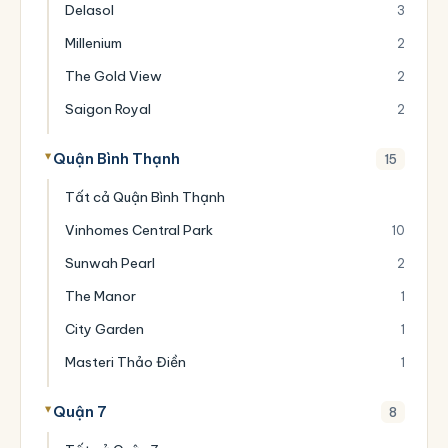
Delasol
3
Millenium
2
The Gold View
2
Saigon Royal
2
Quận Bình Thạnh
15
Tất cả Quận Bình Thạnh
Vinhomes Central Park
10
Sunwah Pearl
2
The Manor
1
City Garden
1
Masteri Thảo Điền
1
Quận 7
8