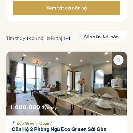
Xem tất cả căn hộ
Tìm thấy
1
căn hộ · hiển thị
1–1
♡
1.600.000
₫
/ngày
Eco Green · Quận 7
Căn Hộ 2 Phòng Ngủ Eco Green Sài Gòn