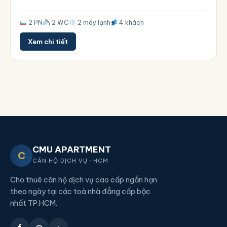
2 PN
2 WC
2 máy lạnh
4 khách
Xem chi tiết
CMU APARTMENT
C
CĂN HỘ DỊCH VỤ · HCM
Cho thuê căn hộ dịch vụ cao cấp ngắn hạn
theo ngày tại các toà nhà đẳng cấp bậc
nhất TP.HCM.