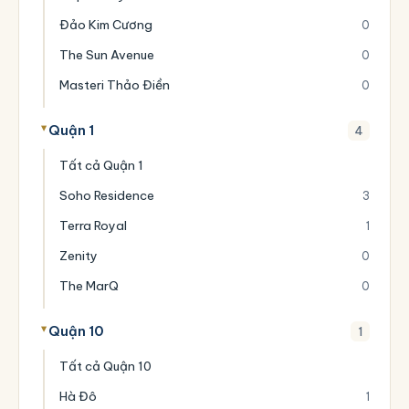
Đảo Kim Cương
0
The Sun Avenue
0
Masteri Thảo Điền
0
Quận 1
4
Tất cả Quận 1
Soho Residence
3
Terra Royal
1
Zenity
0
The MarQ
0
Quận 10
1
Tất cả Quận 10
Hà Đô
1