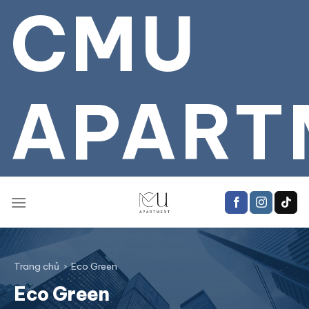
CMU
Bỏ
qua
tới
nội
dung
APART
Trang chủ
›
Eco Green
Eco Green