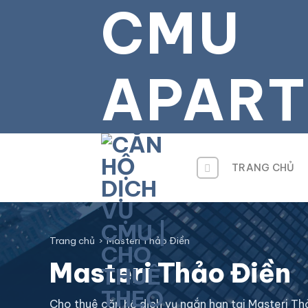
CMU
Bỏ
qua
tới
nội
APAR
dung
TRANG CHỦ
Trang chủ
›
Masteri Thảo Điền
Masteri Thảo Điền
Cho thuê căn hộ dịch vụ ngắn hạn tại Masteri Th