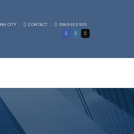
INH CITY
CONTACT
0969.925.935