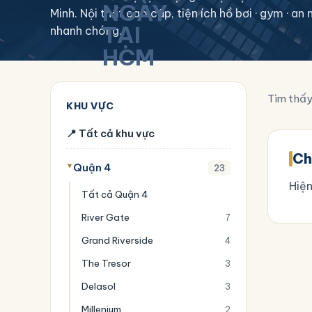
Minh. Nội thất cao cấp, tiện ích hồ bơi · gym · a
nhanh chóng.
Tìm thấ
KHU VỰC
📍 Tất cả khu vực
Ch
Quận 4
23
Hiện
Tất cả Quận 4
River Gate
7
Grand Riverside
4
The Tresor
3
Delasol
3
Millenium
2