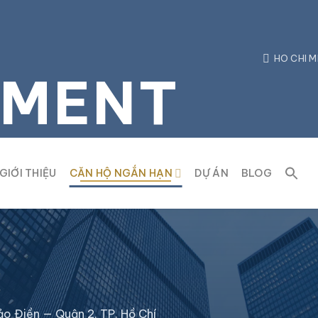
HO CHI M
TMENT
GIỚI THIỆU
CĂN HỘ NGẮN HẠN
DỰ ÁN
BLOG
ảo Điền — Quận 2, TP. Hồ Chí