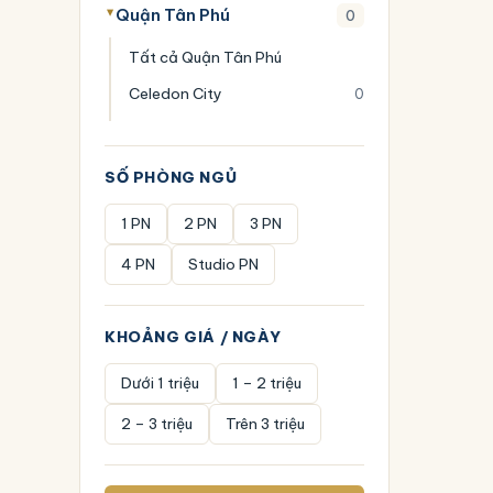
Quận Tân Phú
0
Tất cả Quận Tân Phú
Celedon City
0
SỐ PHÒNG NGỦ
1 PN
2 PN
3 PN
4 PN
Studio PN
KHOẢNG GIÁ / NGÀY
Dưới 1 triệu
1 – 2 triệu
2 – 3 triệu
Trên 3 triệu