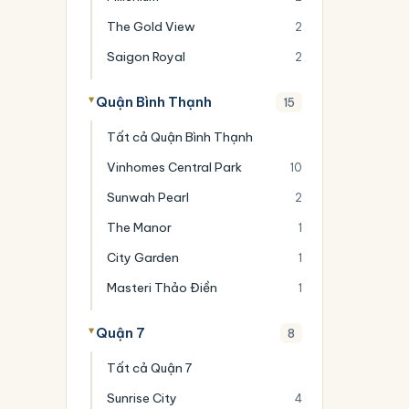
The Gold View
2
Saigon Royal
2
Quận Bình Thạnh
15
Tất cả Quận Bình Thạnh
Vinhomes Central Park
10
Sunwah Pearl
2
The Manor
1
City Garden
1
Masteri Thảo Điền
1
Quận 7
8
Tất cả Quận 7
Sunrise City
4