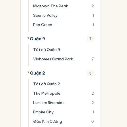
Midtown The Peak
2
Scenic Valley
1
Eco Green
1
Quận 9
7
Tất cả Quận 9
Vinhomes Grand Park
7
Quận 2
5
Tất cả Quận 2
The Metropole
2
Lumiere Riverside
2
Empire City
1
Đảo Kim Cương
0