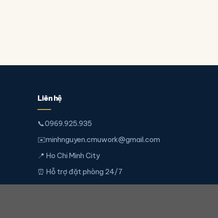
Liên hệ
📞
0969.925.935
✉️
minhnguyen.cmuwork@gmail.com
📍 Ho Chi Minh City
⏰ Hỗ trợ đặt phòng 24/7