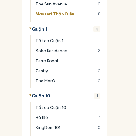
The Sun Avenue
0
Masteri Thảo Điền
0
Quận 1
4
Tất cả Quận 1
Soho Residence
3
Terra Royal
1
Zenity
0
The MarQ
0
Quận 10
1
Tất cả Quận 10
Hà Đô
1
KingDom 101
0