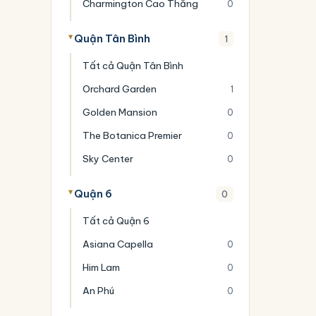
Charmington Cao Thắng
0
Quận Tân Bình
1
Tất cả Quận Tân Bình
Orchard Garden
1
Golden Mansion
0
The Botanica Premier
0
Sky Center
0
Quận 6
0
Tất cả Quận 6
Asiana Capella
0
Him Lam
0
An Phú
0