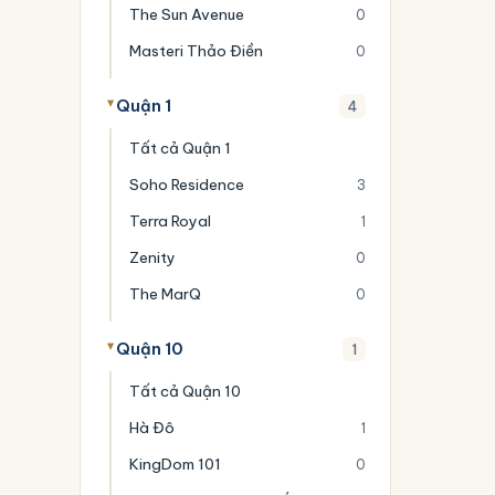
The Sun Avenue
0
Masteri Thảo Điền
0
Quận 1
4
Tất cả Quận 1
Soho Residence
3
Terra Royal
1
Zenity
0
The MarQ
0
Quận 10
1
Tất cả Quận 10
Hà Đô
1
KingDom 101
0