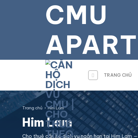
CMU
Bỏ
qua
tới
nội
APAR
dung
TRANG CHỦ
Trang chủ
›
Him Lam
Him Lam
Cho thuê căn hộ dịch vụ ngắn hạn tại Him Lam — 