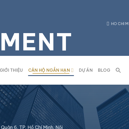
HO CHI M
TMENT
GIỚI THIỆU
CĂN HỘ NGẮN HẠN
DỰ ÁN
BLOG
Quận 6, TP. Hồ Chí Minh. Nội