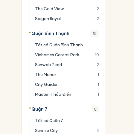
The Gold View
2
Saigon Royal
2
Quận Bình Thạnh
15
Tất cả Quận Bình Thạnh
Vinhomes Central Park
10
Sunwah Pearl
2
The Manor
1
City Garden
1
Masteri Thảo Điền
1
Quận 7
8
Tất cả Quận 7
Sunrise City
4