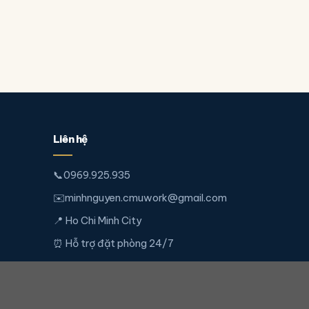
Liên hệ
📞
0969.925.935
✉️
minhnguyen.cmuwork@gmail.com
📍 Ho Chi Minh City
⏰ Hỗ trợ đặt phòng 24/7