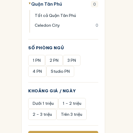
Quận Tân Phú
0
Tất cả Quận Tân Phú
Celedon City
0
SỐ PHÒNG NGỦ
1 PN
2 PN
3 PN
4 PN
Studio PN
KHOẢNG GIÁ / NGÀY
Dưới 1 triệu
1 – 2 triệu
2 – 3 triệu
Trên 3 triệu