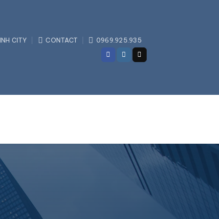
INH CITY
CONTACT
0969.925.935