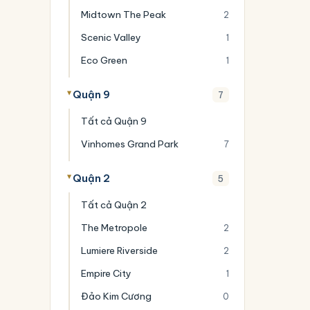
Midtown The Peak
2
Scenic Valley
1
Eco Green
1
Quận 9
7
Tất cả Quận 9
Vinhomes Grand Park
7
Quận 2
5
Tất cả Quận 2
The Metropole
2
Lumiere Riverside
2
Empire City
1
Đảo Kim Cương
0