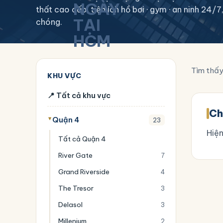
thất cao cấp, tiện ích hồ bơi · gym · an ninh 24
chóng.
Tìm thấ
KHU VỰC
📍 Tất cả khu vực
Ch
Quận 4
23
Hiện
Tất cả Quận 4
River Gate
7
Grand Riverside
4
The Tresor
3
Delasol
3
Millenium
2