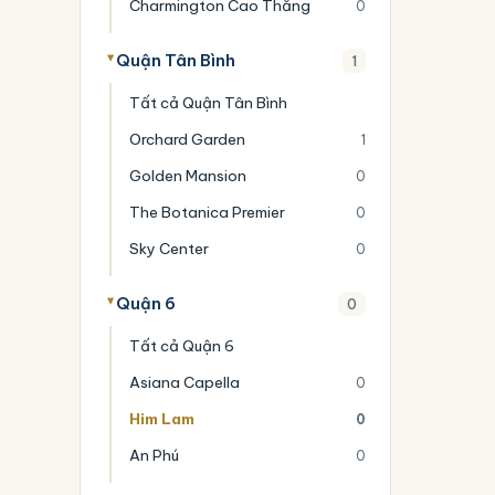
Charmington Cao Thắng
0
Quận Tân Bình
1
Tất cả Quận Tân Bình
Orchard Garden
1
Golden Mansion
0
The Botanica Premier
0
Sky Center
0
Quận 6
0
Tất cả Quận 6
Asiana Capella
0
Him Lam
0
An Phú
0