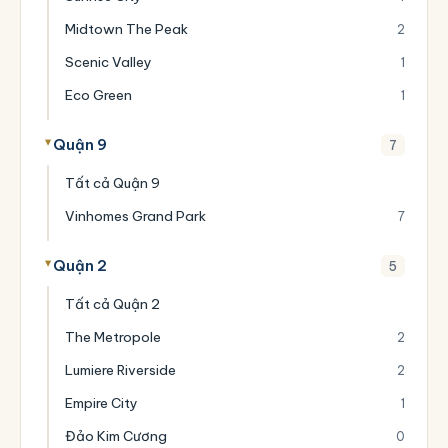
Midtown The Peak
2
Scenic Valley
1
Eco Green
1
Quận 9
7
Tất cả Quận 9
Vinhomes Grand Park
7
Quận 2
5
Tất cả Quận 2
The Metropole
2
Lumiere Riverside
2
Empire City
1
Đảo Kim Cương
0