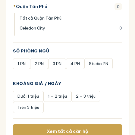
Quận Tân Phú
0
Tất cả Quận Tân Phú
Celedon City
0
SỐ PHÒNG NGỦ
1 PN
2 PN
3 PN
4 PN
Studio PN
KHOẢNG GIÁ / NGÀY
Dưới 1 triệu
1 – 2 triệu
2 – 3 triệu
Trên 3 triệu
Xem tất cả căn hộ