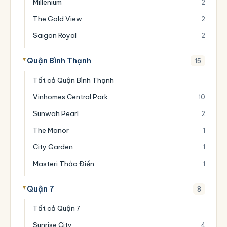
Millenium
2
The Gold View
2
Saigon Royal
2
Quận Bình Thạnh
15
Tất cả Quận Bình Thạnh
Vinhomes Central Park
10
Sunwah Pearl
2
The Manor
1
City Garden
1
Masteri Thảo Điền
1
Quận 7
8
Tất cả Quận 7
Sunrise City
4