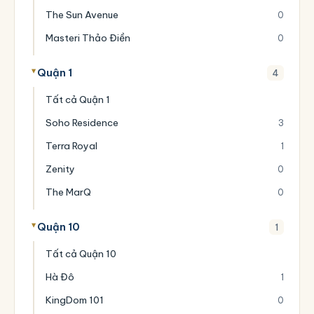
The Sun Avenue
0
Masteri Thảo Điền
0
Quận 1
4
Tất cả Quận 1
Soho Residence
3
Terra Royal
1
Zenity
0
The MarQ
0
Quận 10
1
Tất cả Quận 10
Hà Đô
1
KingDom 101
0