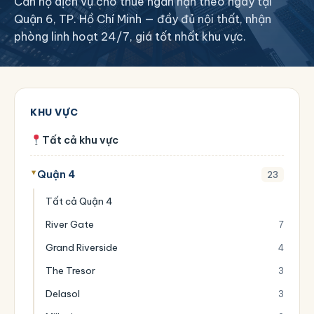
Căn hộ dịch vụ cho thuê ngắn hạn theo ngày tại
Quận 6, TP. Hồ Chí Minh — đầy đủ nội thất, nhận
phòng linh hoạt 24/7, giá tốt nhất khu vực.
KHU VỰC
Tất cả khu vực
Quận 4
23
Tất cả Quận 4
River Gate
7
Grand Riverside
4
The Tresor
3
Delasol
3