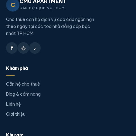
CMU APARTMENT
C
CĂN HỘ DỊCH VỤ · HCM
Cho thuê căn hộ dịch vụ cao cấp ngắn hạn
theo ngày tại các toà nhà đẳng cấp bậc
nhất TP.HCM.
f
◎
♪
Khám phá
Căn hộ cho thuê
Blog & cẩm nang
Liên hệ
Giới thiệu
Khu vực