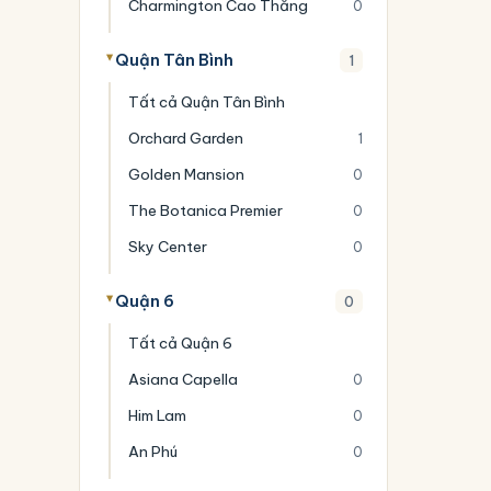
Charmington Cao Thắng
0
Quận Tân Bình
1
Tất cả Quận Tân Bình
Orchard Garden
1
Golden Mansion
0
The Botanica Premier
0
Sky Center
0
Quận 6
0
Tất cả Quận 6
Asiana Capella
0
Him Lam
0
An Phú
0