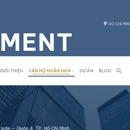
HO CHI MIN
TMENT
GIỚI THIỆU
CĂN HỘ NGẮN HẠN
DỰ ÁN
BLOG
rside — Quận 4, TP. Hồ Chí Minh.