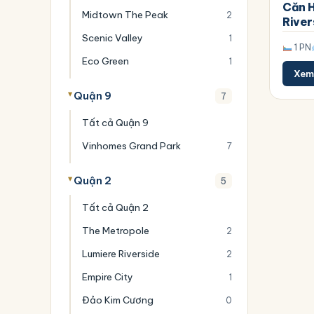
Căn H
Midtown The Peak
2
River
Scenic Valley
1
1 PN
Eco Green
1
Xem 
Quận 9
7
Tất cả Quận 9
Vinhomes Grand Park
7
Quận 2
5
Tất cả Quận 2
The Metropole
2
Lumiere Riverside
2
Empire City
1
Đảo Kim Cương
0