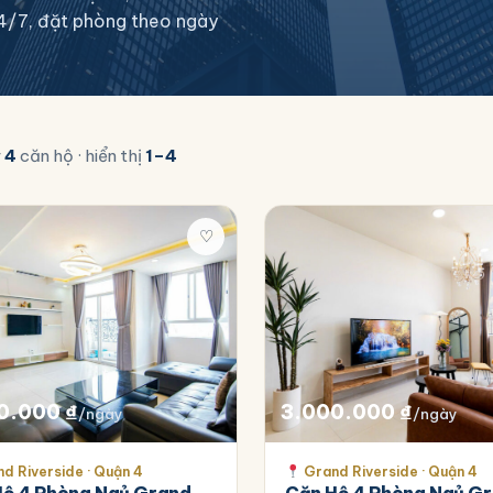
 24/7, đặt phòng theo ngày
y
4
căn hộ · hiển thị
1–4
♡
0.000
₫
3.000.000
₫
/ngày
/ngày
d Riverside · Quận 4
Grand Riverside · Quận 4