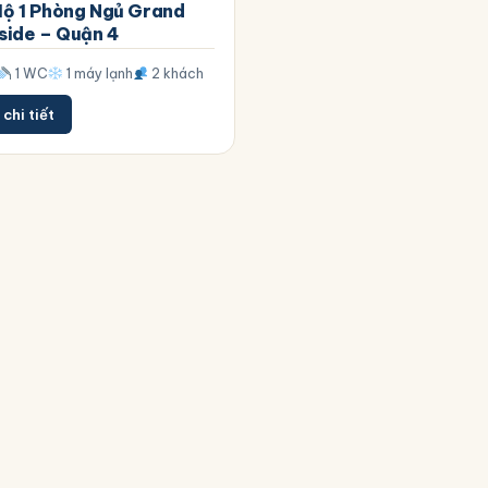
ộ 1 Phòng Ngủ Grand
side – Quận 4
1 WC
1 máy lạnh
2 khách
chi tiết