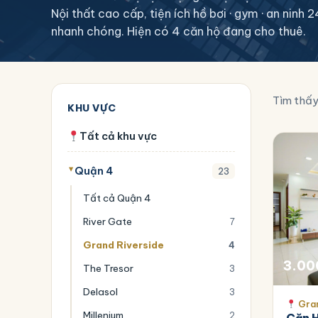
Nội thất cao cấp, tiện ích hồ bơi · gym · an ninh
nhanh chóng. Hiện có 4 căn hộ đang cho thuê.
Tìm thấ
KHU VỰC
Tất cả khu vực
Quận 4
23
Tất cả Quận 4
River Gate
7
Grand Riverside
4
3.00
The Tresor
3
Delasol
3
Gran
Millenium
2