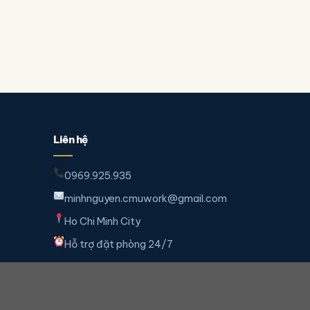
Liên hệ
0969.925.935
minhnguyen.cmuwork@gmail.com
Ho Chi Minh City
Hỗ trợ đặt phòng 24/7