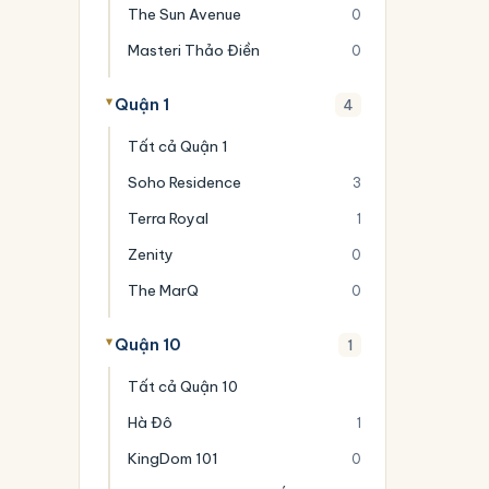
The Sun Avenue
0
Masteri Thảo Điền
0
Quận 1
4
Tất cả Quận 1
Soho Residence
3
Terra Royal
1
Zenity
0
The MarQ
0
Quận 10
1
Tất cả Quận 10
Hà Đô
1
KingDom 101
0