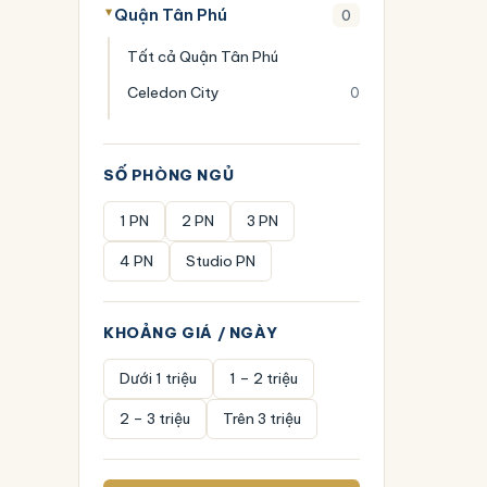
Quận Tân Phú
0
Tất cả Quận Tân Phú
Celedon City
0
SỐ PHÒNG NGỦ
1 PN
2 PN
3 PN
4 PN
Studio PN
KHOẢNG GIÁ / NGÀY
Dưới 1 triệu
1 – 2 triệu
2 – 3 triệu
Trên 3 triệu