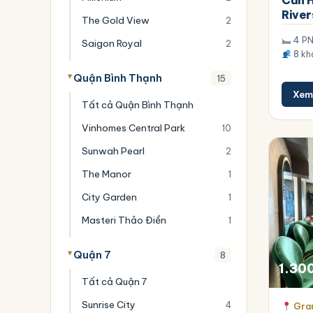
Căn 
River
The Gold View
2
4 P
Saigon Royal
2
8 kh
Quận Bình Thạnh
15
Xem 
Tất cả Quận Bình Thạnh
Vinhomes Central Park
10
Sunwah Pearl
2
The Manor
1
City Garden
1
Masteri Thảo Điền
1
Quận 7
8
1.30
Tất cả Quận 7
Sunrise City
4
Gran