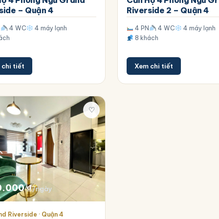
Hộ 4 Phòng Ngủ Grand
Căn Hộ 4 Phòng Ngủ G
side – Quận 4
Riverside 2 – Quận 4
N
4 WC
4 máy lạnh
4 PN
4 WC
4 máy lạnh
ách
8 khách
chi tiết
Xem chi tiết
♡
0.000
₫
/ngày
d Riverside · Quận 4