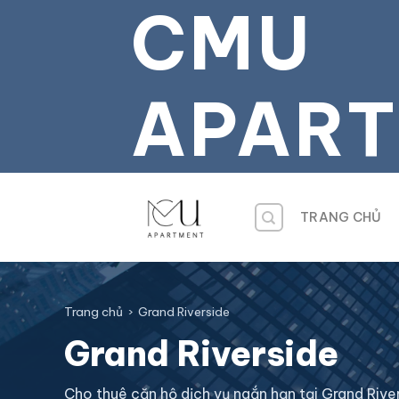
CMU
Bỏ
qua
tới
nội
APAR
dung
TRANG CHỦ
Trang chủ
›
Grand Riverside
Grand Riverside
Cho thuê căn hộ dịch vụ ngắn hạn tại Grand Rive