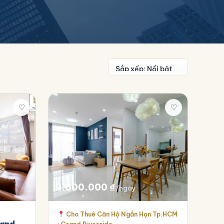
♡
♡
2.600.000
₫
/ngày
Cho Thuê Căn Hộ Ngắn Hạn Tp.HCM