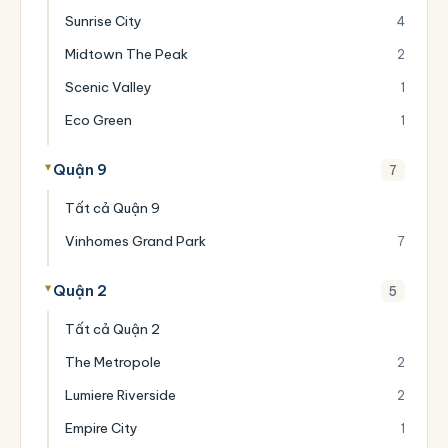
Sunrise City
4
Midtown The Peak
2
Scenic Valley
1
Eco Green
1
Quận 9
7
Tất cả Quận 9
Vinhomes Grand Park
7
Quận 2
5
Tất cả Quận 2
The Metropole
2
Lumiere Riverside
2
Empire City
1