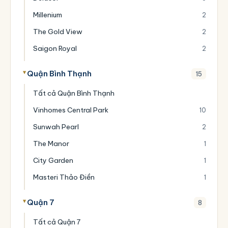
Millenium
2
The Gold View
2
Saigon Royal
2
Quận Bình Thạnh
15
Tất cả Quận Bình Thạnh
Vinhomes Central Park
10
Sunwah Pearl
2
The Manor
1
City Garden
1
Masteri Thảo Điền
1
Quận 7
8
Tất cả Quận 7