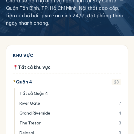
Cho thuê căn hộ dịch vụ ngắn hạn tại Sky Center —
Quận Tân Bình, TP. Hồ Chí Minh. Nội thất cao cấp,
tiện ích hồ bơi · gym · an ninh 24/7, đặt phòng theo
ngày nhanh chóng.
KHU VỰC
Tất cả khu vực
Quận 4
23
Tất cả Quận 4
River Gate
7
Grand Riverside
4
The Tresor
3
Delasol
3