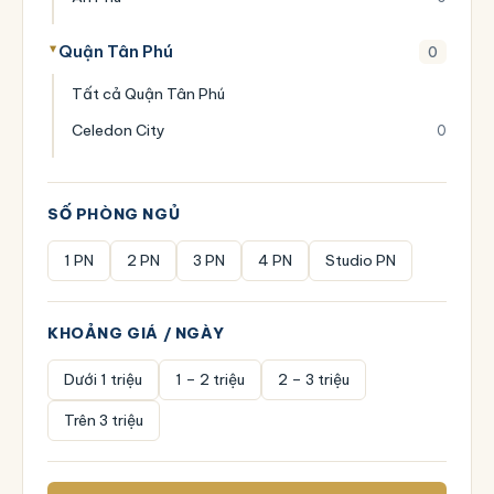
Quận Tân Phú
0
Tất cả Quận Tân Phú
Celedon City
0
SỐ PHÒNG NGỦ
1 PN
2 PN
3 PN
4 PN
Studio PN
KHOẢNG GIÁ / NGÀY
Dưới 1 triệu
1 – 2 triệu
2 – 3 triệu
Trên 3 triệu