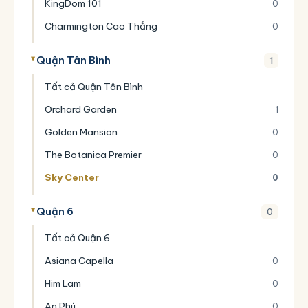
KingDom 101
0
Charmington Cao Thắng
0
Quận Tân Bình
1
Tất cả Quận Tân Bình
Orchard Garden
1
Golden Mansion
0
The Botanica Premier
0
Sky Center
0
Quận 6
0
Tất cả Quận 6
Asiana Capella
0
Him Lam
0
An Phú
0