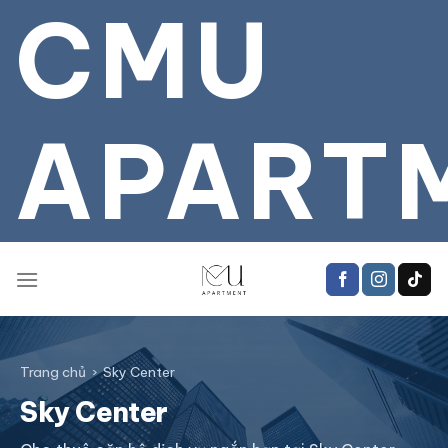
CMU
Bỏ
qua
tới
nội
dung
APART
Trang chủ
›
Sky Center
Sky Center