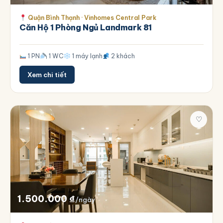
Quận Bình Thạnh · Vinhomes Central Park
Căn Hộ 1 Phòng Ngủ Landmark 81
1 PN
1 WC
1 máy lạnh
2 khách
Xem chi tiết
♡
1.500.000
₫
/ngày