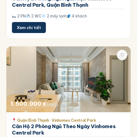
Central Park, Quận Bình Thạnh
2 PN
2 WC
2 máy lạnh
4 khách
Xem chi tiết
♡
1.500.000
₫
/ngày
Quận Bình Thạnh · Vinhomes Central Park
Căn Hộ 2 Phòng Ngủ Theo Ngày Vinhomes
Central Park