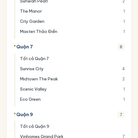
Sunwah Pearl
2
The Manor
1
City Garden
1
Masteri Thảo Điền
1
Quận 7
8
Tất cả Quận 7
Sunrise City
4
Midtown The Peak
2
Scenic Valley
1
Eco Green
1
Quận 9
7
Tất cả Quận 9
Vinhomes Grand Park
7