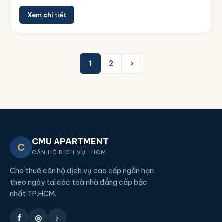
Xem chi tiết
1
2
›
CMU APARTMENT
C
CĂN HỘ DỊCH VỤ · HCM
Cho thuê căn hộ dịch vụ cao cấp ngắn hạn
theo ngày tại các toà nhà đẳng cấp bậc
nhất TP.HCM.
f
◎
♪