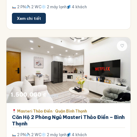
2 PN
2 WC
2 máy lạnh
4 khách
Xem chi tiết
♡
1.500.000
₫
/ngày
Masteri Thảo Điền · Quận Bình Thạnh
Căn Hộ 2 Phòng Ngủ Masteri Thảo Điền – Bình
Thạnh
2 PN
2 WC
2 máy lạnh
4 khách