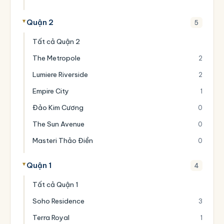
Quận 2
5
Tất cả Quận 2
The Metropole
2
Lumiere Riverside
2
Empire City
1
Đảo Kim Cương
0
The Sun Avenue
0
Masteri Thảo Điền
0
Quận 1
4
Tất cả Quận 1
Soho Residence
3
Terra Royal
1