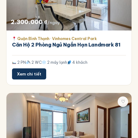
2.300.000
₫
/ngày
Quận Bình Thạnh · Vinhomes Central Park
Căn Hộ 2 Phòng Ngủ Ngắn Hạn Landmark 81
2 PN
2 WC
2 máy lạnh
4 khách
Xem chi tiết
♡