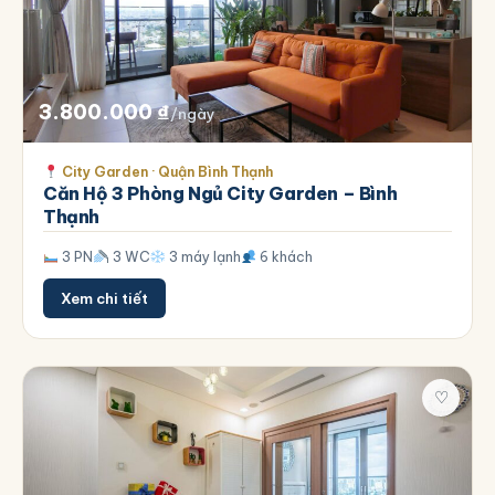
3.800.000
₫
/ngày
City Garden · Quận Bình Thạnh
Căn Hộ 3 Phòng Ngủ City Garden – Bình
Thạnh
3 PN
3 WC
3 máy lạnh
6 khách
Xem chi tiết
♡