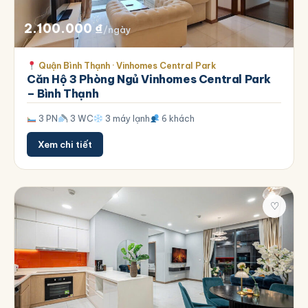
2.100.000
₫
/ngày
Quận Bình Thạnh · Vinhomes Central Park
Căn Hộ 3 Phòng Ngủ Vinhomes Central Park
– Bình Thạnh
3 PN
3 WC
3 máy lạnh
6 khách
Xem chi tiết
♡