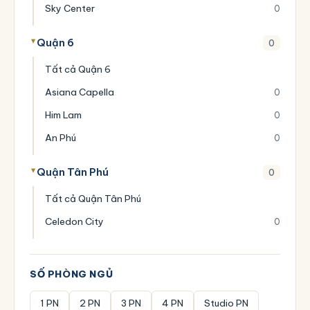
Sky Center
0
Quận 6
0
Tất cả Quận 6
Asiana Capella
0
Him Lam
0
An Phú
0
Quận Tân Phú
0
Tất cả Quận Tân Phú
Celedon City
0
SỐ PHÒNG NGỦ
1 PN
2 PN
3 PN
4 PN
Studio PN