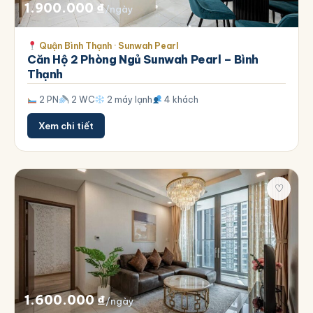
1.900.000
₫
/ngày
Quận Bình Thạnh · Sunwah Pearl
Căn Hộ 2 Phòng Ngủ Sunwah Pearl – Bình
Thạnh
2 PN
2 WC
2 máy lạnh
4 khách
Xem chi tiết
♡
1.600.000
₫
/ngày