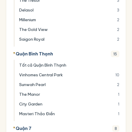
The Tresor
3
Delasol
3
Millenium
2
The Gold View
2
Saigon Royal
2
Quận Bình Thạnh
15
Tất cả Quận Bình Thạnh
Vinhomes Central Park
10
Sunwah Pearl
2
The Manor
1
City Garden
1
Masteri Thảo Điền
1
Quận 7
8