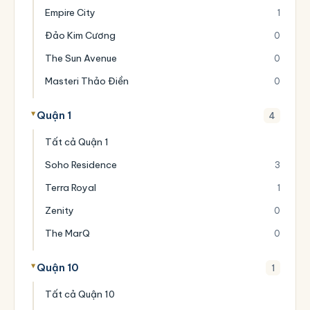
Empire City
1
Đảo Kim Cương
0
The Sun Avenue
0
Masteri Thảo Điền
0
Quận 1
4
Tất cả Quận 1
Soho Residence
3
Terra Royal
1
Zenity
0
The MarQ
0
Quận 10
1
Tất cả Quận 10