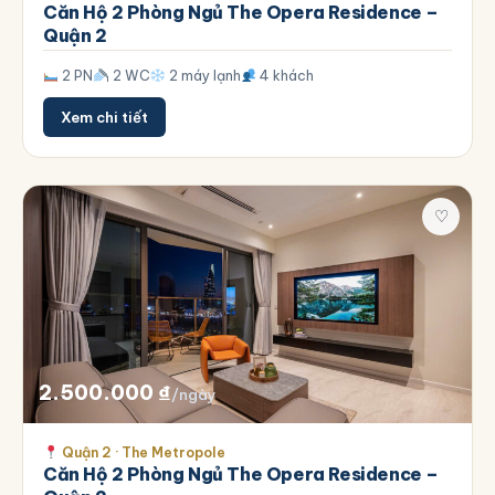
Căn Hộ 2 Phòng Ngủ The Opera Residence –
Quận 2
2 PN
2 WC
2 máy lạnh
4 khách
Xem chi tiết
♡
2.500.000
₫
/ngày
Quận 2 · The Metropole
Căn Hộ 2 Phòng Ngủ The Opera Residence –