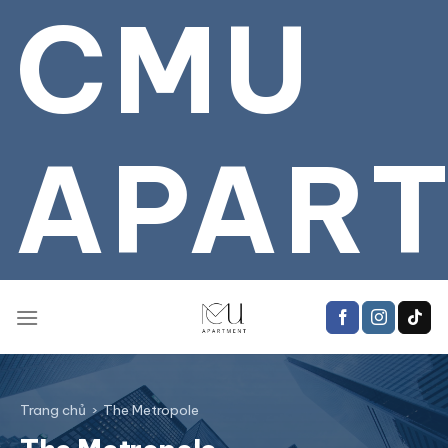
CMU
Bỏ
qua
tới
nội
dung
APAR
Trang chủ
›
The Metropole