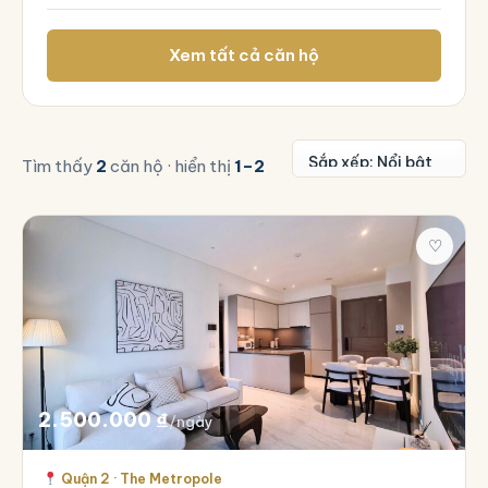
Xem tất cả căn hộ
Tìm thấy
2
căn hộ · hiển thị
1–2
♡
2.500.000
₫
/ngày
Quận 2 · The Metropole