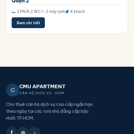
Quận 2
2 PN
2 WC
2 máy lạnh
4 khách
Xem chi tiết
CMU APARTMENT
C
CĂN HỘ DỊCH VỤ · HCM
Cho thuê căn hộ dịch vụ cao cấp ngắn hạn
theo ngày tại các toà nhà đẳng cấp bậc
nhất TP.HCM.
f
◎
♪