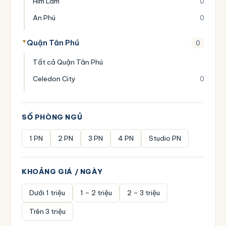
Him Lam
0
An Phú
0
Quận Tân Phú
0
Tất cả Quận Tân Phú
Celedon City
0
SỐ PHÒNG NGỦ
1 PN
2 PN
3 PN
4 PN
Studio PN
KHOẢNG GIÁ / NGÀY
Dưới 1 triệu
1 – 2 triệu
2 – 3 triệu
Trên 3 triệu