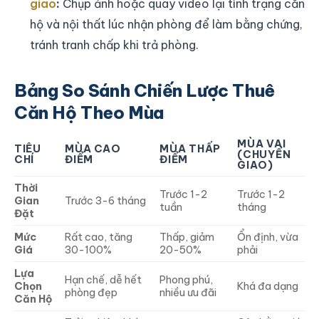
giao
:
Chụp ảnh hoặc quay video lại tình trạng căn
hộ và nội thất lúc nhận phòng để làm bằng chứng,
tránh tranh chấp khi trả phòng.
Bảng So Sánh Chiến Lược Thuê
Căn Hộ Theo Mùa
MÙA VAI
TIÊU
MÙA CAO
MÙA THẤP
(CHUYỂN
CHÍ
ĐIỂM
ĐIỂM
GIAO)
Thời
Trước 1-2
Trước 1-2
Gian
Trước 3-6 tháng
tuần
tháng
Đặt
Mức
Rất cao, tăng
Thấp, giảm
Ổn định, vừa
Giá
30-100%
20-50%
phải
Lựa
Hạn chế, dễ hết
Phong phú,
Chọn
Khá đa dạng
phòng đẹp
nhiều ưu đãi
Căn Hộ