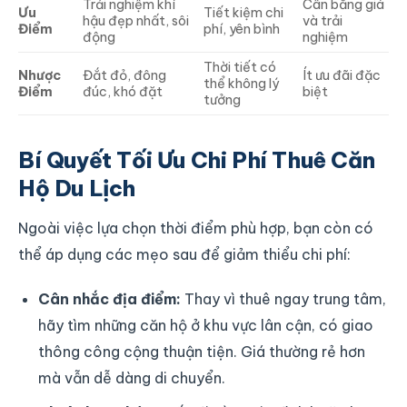
Trải nghiệm khí
Cân bằng giá
Ưu
Tiết kiệm chi
hậu đẹp nhất, sôi
và trải
Điểm
phí, yên bình
động
nghiệm
Thời tiết có
Nhược
Đắt đỏ, đông
Ít ưu đãi đặc
thể không lý
Điểm
đúc, khó đặt
biệt
tưởng
Bí Quyết Tối Ưu Chi Phí Thuê Căn
Hộ Du Lịch
Ngoài việc lựa chọn thời điểm phù hợp, bạn còn có
thể áp dụng các mẹo sau để giảm thiểu chi phí:
Cân nhắc địa điểm:
Thay vì thuê ngay trung tâm,
hãy tìm những căn hộ ở khu vực lân cận, có giao
thông công cộng thuận tiện. Giá thường rẻ hơn
mà vẫn dễ dàng di chuyển.