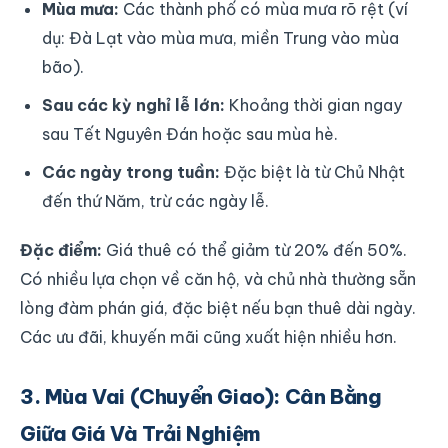
Mùa mưa:
Các thành phố có mùa mưa rõ rệt (ví
dụ: Đà Lạt vào mùa mưa, miền Trung vào mùa
bão).
Sau các kỳ nghỉ lễ lớn:
Khoảng thời gian ngay
sau Tết Nguyên Đán hoặc sau mùa hè.
Các ngày trong tuần:
Đặc biệt là từ Chủ Nhật
đến thứ Năm, trừ các ngày lễ.
Đặc điểm:
Giá thuê có thể giảm từ 20% đến 50%.
Có nhiều lựa chọn về căn hộ, và chủ nhà thường sẵn
lòng đàm phán giá, đặc biệt nếu bạn thuê dài ngày.
Các ưu đãi, khuyến mãi cũng xuất hiện nhiều hơn.
3. Mùa Vai (Chuyển Giao): Cân Bằng
Giữa Giá Và Trải Nghiệm