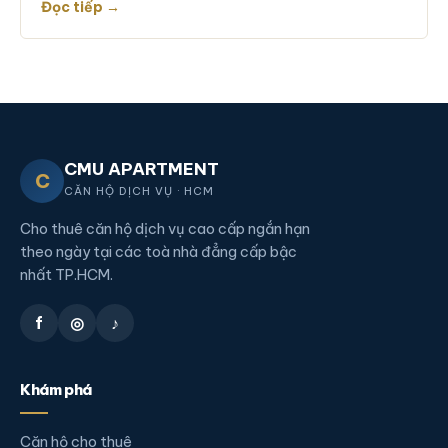
Đọc tiếp →
CMU APARTMENT
C
CĂN HỘ DỊCH VỤ · HCM
Cho thuê căn hộ dịch vụ cao cấp ngắn hạn
theo ngày tại các toà nhà đẳng cấp bậc
nhất TP.HCM.
f
◎
♪
Khám phá
Căn hộ cho thuê