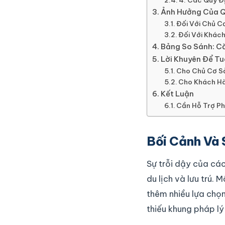
4. Các Quy Đ
Ảnh Hưởng Của Q
Đối Với Chủ C
Đối Với Khác
Bảng So Sánh: Că
Lời Khuyên Để Tu
Cho Chủ Cơ Sở
Cho Khách H
Kết Luận
Cần Hỗ Trợ Ph
Bối Cảnh Và 
Sự trỗi dậy của các
du lịch và lưu trú.
thêm nhiều lựa chọn
thiếu khung pháp lý