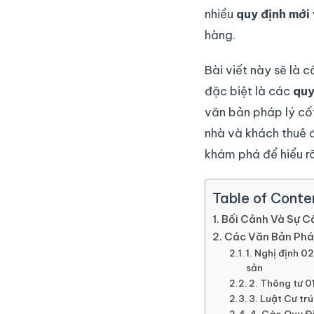
nhiều
quy định mới 
hàng.
Bài viết này sẽ là
đặc biệt là các
quy
văn bản pháp lý cốt
nhà và khách thuê đ
khám phá để hiểu rõ 
Table of Conte
Bối Cảnh Và Sự C
Các Văn Bản Phá
1. Nghị định 0
sản
2. Thông tư 
3. Luật Cư tr