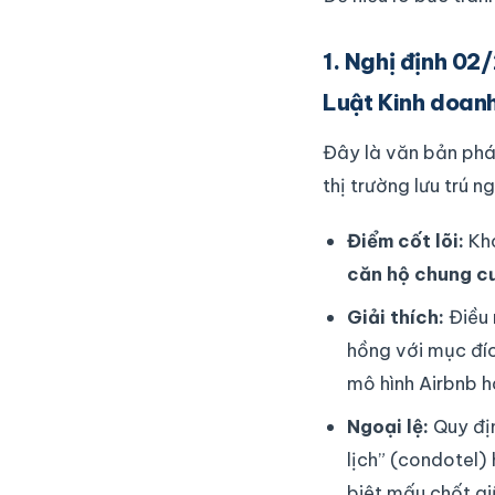
1. Nghị định 02
Luật Kinh doan
Đây là văn bản pháp
thị trường lưu trú 
Điểm cốt lõi:
Kho
căn hộ chung cư
Giải thích:
Điều 
hồng với mục đí
mô hình Airbnb h
Ngoại lệ:
Quy đị
lịch” (condotel)
biệt mấu chốt gi