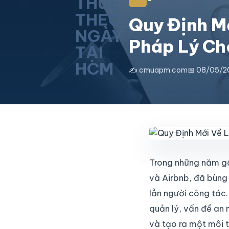
Quy Định M
Pháp Lý Ch
✍️ cmuapm.com
📅 08/05/2
Trong những năm gầ
và Airbnb, đã bùng
lẫn người công tác.
quản lý, vấn đề an n
và tạo ra một môi 