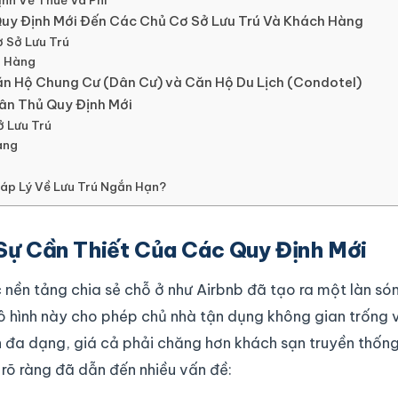
ịnh Về Thuế Và Phí
uy Định Mới Đến Các Chủ Cơ Sở Lưu Trú Và Khách Hàng
ơ Sở Lưu Trú
h Hàng
n Hộ Chung Cư (Dân Cư) và Căn Hộ Du Lịch (Condotel)
ân Thủ Quy Định Mới
 Lưu Trú
àng
áp Lý Về Lưu Trú Ngắn Hạn?
Sự Cần Thiết Của Các Quy Định Mới
 nền tảng chia sẻ chỗ ở như Airbnb đã tạo ra một làn s
 Mô hình này cho phép chủ nhà tận dụng không gian trống
 đa dạng, giá cả phải chăng hơn khách sạn truyền thống.
 rõ ràng đã dẫn đến nhiều vấn đề: