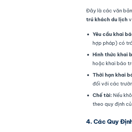
Đây là các văn bản 
trú khách du lịch
v
Yêu cầu khai bá
hợp pháp) có trá
Hình thức khai 
hoặc khai báo t
Thời hạn khai b
đối với các trườ
Chế tài:
Nếu khôn
theo quy định củ
4. Các Quy Định