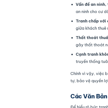
Vấn đề an ninh, 
an ninh cho cư d
Tranh chấp với 
giữa khách thuê 
Thất thoát thuế
gây thất thoát 
Cạnh tranh khô
truyền thống tuâ
Chính vì vậy, việc
tự, bảo vệ quyền lợ
Các Văn Bản 
Để hiểu rõ bức tran