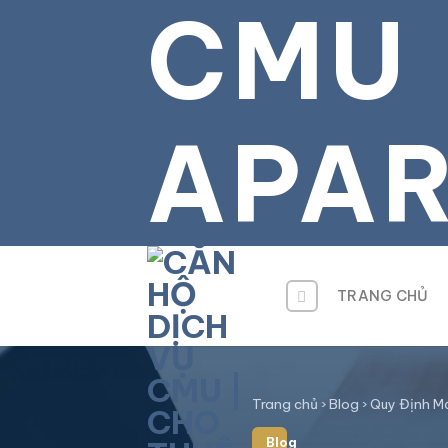
CMU
Bỏ
qua
tới
nội
dung
APA
TRANG CHỦ
Trang chủ
›
Blog
›
Quy Định Mớ
Blog