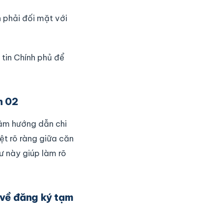
 phải đối mặt với
tin Chính phủ để
h 02
hằm hướng dẫn chi
iệt rõ ràng giữa căn
ư này giúp làm rõ
 về đăng ký tạm