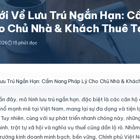
ới Về Lưu Trú Ngắn Hạn: 
o Chủ Nhà & Khách Thuê T
026
⏱️ 15 phút đọc
n đây, mô hình lưu trú ngắn hạn, đặc biệt là các căn hộ
 nổ mạnh mẽ tại Việt Nam, mang lại sự đa dạng và tiện l
 Tuy nhiên, cùng với sự phát triển nhanh chóng này, nhữn
inh, trật tự xã hội và nghĩa vụ thuế cũng dần lộ rõ. Nhằm
trường kinh doanh minh bạch, bền vững, Chính phủ Việt