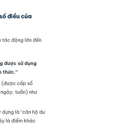
số điều của
ã tác động lớn đến
g được sử dụng
h thức.”
” (được cấp sổ
 ngày, tuần) như
 dựng là “căn hộ du
Đây là điểm khác