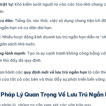
trật tự:
Khó kiểm soát người ra vào các tòa nhà chung cư
ân.
cư dân:
Tiếng ồn, rác thải, việc sử dụng chung tiện ích 
ngắn hạn và cư dân dài hạn.
:
Nhiều hoạt động kinh doanh lưu trú ngắn hạn diễn ra “ch
ngân sách nhà nước.
ng lành mạnh:
Tạo ra sự cạnh tranh không công bằng với 
n thủ đầy đủ quy định.
 ban hành các
quy định mới về lưu trú ngắn hạn
là cần thi
i của tất cả các bên và thúc đẩy sự phát triển bền vững 
Pháp Lý Quan Trọng Về Lưu Trú Ngắn
h pháp lý, chúng ta cần xem xét các văn bản sau: