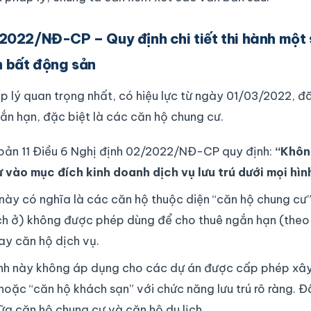
/2022/NĐ-CP – Quy định chi tiết thi hành một 
h bất động sản
 lý quan trọng nhất, có hiệu lực từ ngày 01/03/2022, đ
ngắn hạn, đặc biệt là các căn hộ chung cư.
ản 11 Điều 6 Nghị định 02/2022/NĐ-CP quy định:
“Khôn
 vào mục đích kinh doanh dịch vụ lưu trú dưới mọi hìn
này có nghĩa là các căn hộ thuộc diện “căn hộ chung cư
ch ở) không được phép dùng để cho thuê ngắn hạn (theo
ay căn hộ dịch vụ.
nh này không áp dụng cho các dự án được cấp phép xây
 hoặc “căn hộ khách sạn” với chức năng lưu trú rõ ràng. 
ữa căn hộ chung cư và căn hộ du lịch.