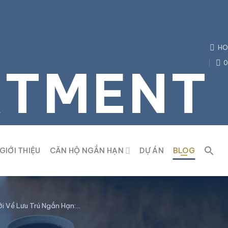
HO
0
RTMENT
GIỚI THIỆU
CĂN HỘ NGẮN HẠN
DỰ ÁN
BLOG
i Về Lưu Trú Ngắn Hạn:…