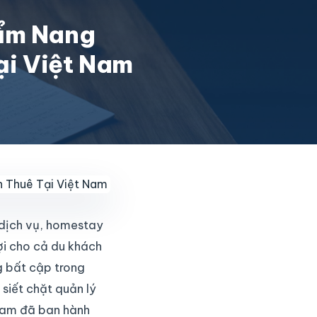
Cẩm Nang
ại Việt Nam
 dịch vụ, homestay
ợi cho cả du khách
g bất cập trong
 siết chặt quản lý
 Nam đã ban hành