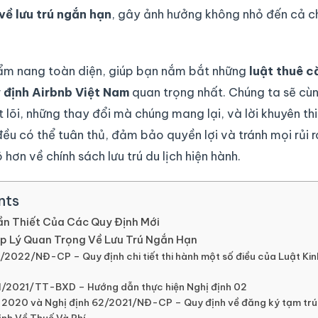
về lưu trú ngắn hạn
, gây ảnh hưởng không nhỏ đến cả c
 cẩm nang toàn diện, giúp bạn nắm bắt những
luật thuê c
 định Airbnb Việt Nam
quan trọng nhất. Chúng ta sẽ cùn
 lõi, những thay đổi mà chúng mang lại, và lời khuyên th
ều có thể tuân thủ, đảm bảo quyền lợi và tránh mọi rủi 
hơn về chính sách lưu trú du lịch hiện hành.
nts
ần Thiết Của Các Quy Định Mới
p Lý Quan Trọng Về Lưu Trú Ngắn Hạn
2/2022/NĐ-CP – Quy định chi tiết thi hành một số điều của Luật Ki
01/2021/TT-BXD – Hướng dẫn thực hiện Nghị định 02
ú 2020 và Nghị định 62/2021/NĐ-CP – Quy định về đăng ký tạm trú