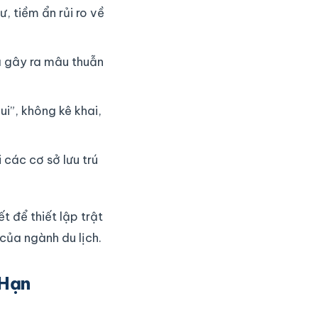
, tiềm ẩn rủi ro về
đã gây ra mâu thuẫn
ui”, không kê khai,
các cơ sở lưu trú
ết để thiết lập trật
của ngành du lịch.
 Hạn