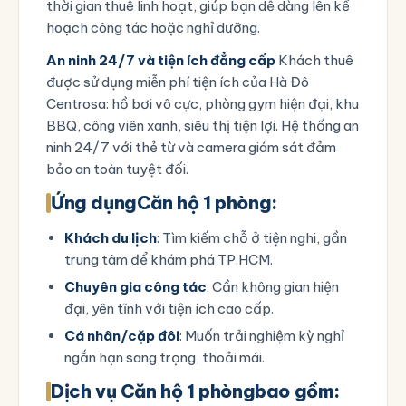
thời gian thuê linh hoạt, giúp bạn dễ dàng lên kế
hoạch công tác hoặc nghỉ dưỡng.
An ninh 24/7 và tiện ích đẳng cấp
Khách thuê
được sử dụng miễn phí tiện ích của Hà Đô
Centrosa: hồ bơi vô cực, phòng gym hiện đại, khu
BBQ, công viên xanh, siêu thị tiện lợi. Hệ thống an
ninh 24/7 với thẻ từ và camera giám sát đảm
bảo an toàn tuyệt đối.
Ứng dụng
Căn hộ 1 phòng
:
Khách du lịch
: Tìm kiếm chỗ ở tiện nghi, gần
trung tâm để khám phá TP.HCM.
Chuyên gia công tác
: Cần không gian hiện
đại, yên tĩnh với tiện ích cao cấp.
Cá nhân/cặp đôi
: Muốn trải nghiệm kỳ nghỉ
ngắn hạn sang trọng, thoải mái.
Dịch vụ C
ăn hộ 1 phòng
bao gồm: