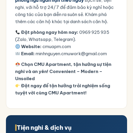
phòng ngủ ngắn hạn theo ngày
sạch sẽ, tiện
nghi, với hỗ trợ 24/7 để đảm bảo kỳ nghỉ hoặc
công tác của bạn diễn ra suôn sẻ. Khám phá
thêm các căn hộ khác tại danh sách căn hộ.
Đặt phòng ngay hôm nay:
0969 925 935
(Zalo, Whatsapp, Telegram).
Website:
cmuapm.com
Email:
minhnguyen.cmuwork@gmail.com
Chọn CMU Apartment, tận hưởng sự tiện
nghi và an yên!
Convenient – Modern –
Unsoiled
Đặt ngay để tận hưởng trải nghiệm sống
tuyệt vời cùng CMU Apartment!
Tiện nghi & dịch vụ