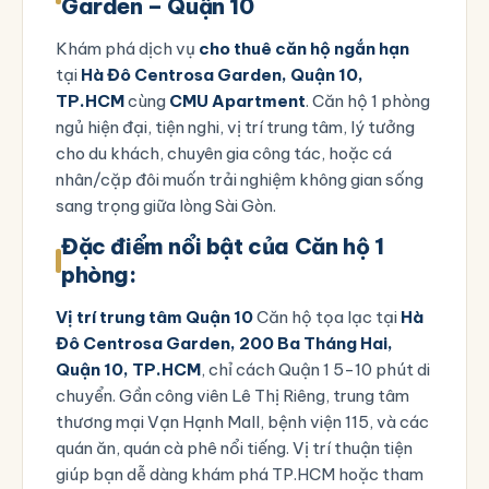
Garden – Quận 10
Khám phá dịch vụ
cho thuê căn hộ ngắn hạn
tại
Hà Đô Centrosa Garden, Quận 10,
TP.HCM
cùng
CMU Apartment
. Căn hộ 1 phòng
ngủ hiện đại, tiện nghi, vị trí trung tâm, lý tưởng
cho du khách, chuyên gia công tác, hoặc cá
nhân/cặp đôi muốn trải nghiệm không gian sống
sang trọng giữa lòng Sài Gòn.
Đặc điểm nổi bật của Căn hộ 1
phòng:
Vị trí trung tâm Quận 10
Căn hộ tọa lạc tại
Hà
Đô Centrosa Garden, 200 Ba Tháng Hai,
Quận 10, TP.HCM
, chỉ cách Quận 1 5-10 phút di
chuyển. Gần công viên Lê Thị Riêng, trung tâm
thương mại Vạn Hạnh Mall, bệnh viện 115, và các
quán ăn, quán cà phê nổi tiếng. Vị trí thuận tiện
giúp bạn dễ dàng khám phá TP.HCM hoặc tham