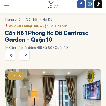
Trang chủ
›
Căn hộ
›
Hà Đô
200 Ba Tháng Hai, Quận 10, TP.HCM
Căn Hộ 1 Phòng Hà Đô Centrosa
Garden – Quận 10
Căn hộ mới đăng
•
🏙 Hà Đô · Quận 10
♡
↗
Hà Đô