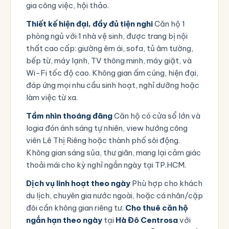
gia công việc, hội thảo.
Thiết kế hiện đại, đầy đủ tiện nghi
Căn hộ 1
phòng ngủ với 1 nhà vệ sinh, được trang bị nội
thất cao cấp: giường êm ái, sofa, tủ âm tường,
bếp từ, máy lạnh, TV thông minh, máy giặt, và
Wi-Fi tốc độ cao. Không gian ấm cúng, hiện đại,
đáp ứng mọi nhu cầu sinh hoạt, nghỉ dưỡng hoặc
làm việc từ xa.
Tầm nhìn thoáng đãng
Căn hộ có cửa sổ lớn và
logia đón ánh sáng tự nhiên, view hướng công
viên Lê Thị Riêng hoặc thành phố sôi động.
Không gian sáng sủa, thư giãn, mang lại cảm giác
thoải mái cho kỳ nghỉ ngắn ngày tại TP.HCM.
Dịch vụ linh hoạt theo ngày
Phù hợp cho khách
du lịch, chuyên gia nước ngoài, hoặc cá nhân/cặp
đôi cần không gian riêng tư.
Cho thuê căn hộ
ngắn hạn theo ngày
tại
Hà Đô Centrosa
với