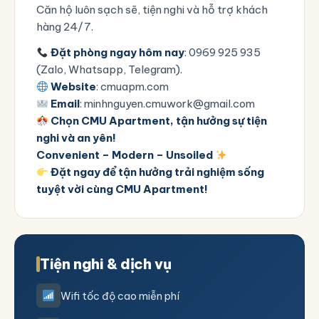
Căn hộ luôn sạch sẽ, tiện nghi và hỗ trợ khách
hàng 24/7.
Đặt phòng ngay hôm nay
: 0969 925 935
(Zalo, Whatsapp, Telegram).
Website
:
cmuapm.com
Email
: minhnguyen.cmuwork@gmail.com
Chọn CMU Apartment, tận hưởng sự tiện
nghi và an yên!
Convenient – Modern – Unsoiled
Đặt ngay để tận hưởng trải nghiệm sống
tuyệt vời cùng CMU Apartment!
Tiện nghi & dịch vụ
Wifi tốc độ cao miễn phí