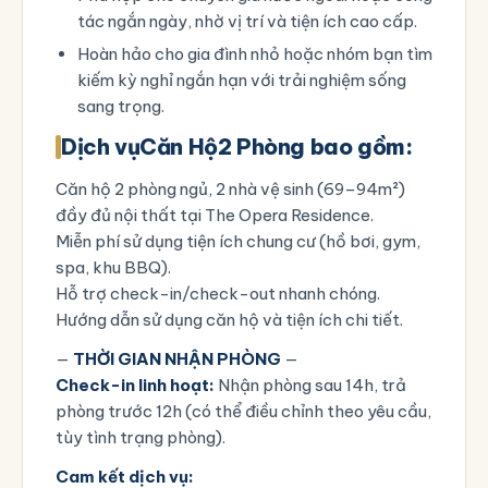
tác ngắn ngày, nhờ vị trí và tiện ích cao cấp.
Hoàn hảo cho gia đình nhỏ hoặc nhóm bạn tìm
kiếm kỳ nghỉ ngắn hạn với trải nghiệm sống
sang trọng.
Dịch vụ
Căn Hộ
2 Phòng bao gồm:
Căn hộ 2 phòng ngủ, 2 nhà vệ sinh (69–94m²)
đầy đủ nội thất tại The Opera Residence.
Miễn phí sử dụng tiện ích chung cư (hồ bơi, gym,
spa, khu BBQ).
Hỗ trợ check-in/check-out nhanh chóng.
Hướng dẫn sử dụng căn hộ và tiện ích chi tiết.
—
THỜI GIAN NHẬN PHÒNG
—
Check-in linh hoạt:
Nhận phòng sau 14h, trả
phòng trước 12h (có thể điều chỉnh theo yêu cầu,
tùy tình trạng phòng).
Cam kết dịch vụ: