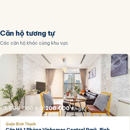
Căn hộ tương tự
Các căn hộ khác cùng khu vực
Giá
Giá
1.500.000
₫
1.200.000
₫
/ngày
gốc
hiện
Quận Bình Thạnh
là:
tại
Căn Hộ 1 Phòng Vinhomes Central Park, Bình