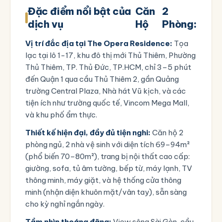
Đặc điểm nổi bật của
Căn
2
dịch vụ
Hộ
Phòng:
Vị trí đắc địa tại The Opera Residence:
Tọa
lạc tại
lô 1-17, khu đô thị mới Thủ Thiêm, Phường
Thủ Thiêm, TP. Thủ Đức, TP.HCM
, chỉ 3–5 phút
đến Quận 1 qua cầu Thủ Thiêm 2, gần Quảng
trường Central Plaza, Nhà hát Vũ kịch, và các
tiện ích như trường quốc tế, Vincom Mega Mall,
và khu phố ẩm thực.
Thiết kế hiện đại, đầy đủ tiện nghi:
Căn hộ 2
phòng ngủ, 2 nhà vệ sinh với diện tích 69–94m²
(phổ biến 70–80m²), trang bị nội thất cao cấp:
giường, sofa, tủ âm tường, bếp từ, máy lạnh, TV
thông minh, máy giặt, và hệ thống cửa thông
minh (nhận diện khuôn mặt/vân tay), sẵn sàng
cho kỳ nghỉ ngắn ngày.
Tầm nhìn thoáng đãng:
View sông Sài Gòn, cầu