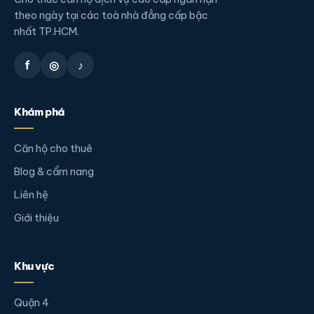
theo ngày tại các toà nhà đẳng cấp bậc
nhất TP.HCM.
f
◎
♪
Khám phá
Căn hộ cho thuê
Blog & cẩm nang
Liên hệ
Giới thiệu
Khu vực
Quận 4