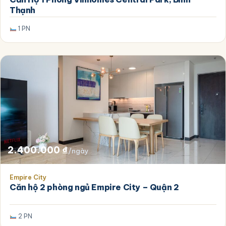
1.500.000 ₫.
là:
Thạnh
1.200.000 ₫.
1 PN
2.400.000
₫
/ngày
Empire City
Căn hộ 2 phòng ngủ Empire City – Quận 2
2 PN