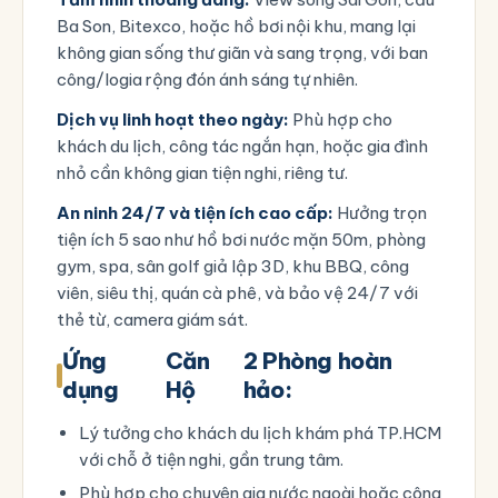
Ba Son, Bitexco, hoặc hồ bơi nội khu, mang lại
không gian sống thư giãn và sang trọng, với ban
công/logia rộng đón ánh sáng tự nhiên.
Dịch vụ linh hoạt theo ngày:
Phù hợp cho
khách du lịch, công tác ngắn hạn, hoặc gia đình
nhỏ cần không gian tiện nghi, riêng tư.
An ninh 24/7 và tiện ích cao cấp:
Hưởng trọn
tiện ích 5 sao như hồ bơi nước mặn 50m, phòng
gym, spa, sân golf giả lập 3D, khu BBQ, công
viên, siêu thị, quán cà phê, và bảo vệ 24/7 với
thẻ từ, camera giám sát.
Ứng
Căn
2 Phòng hoàn
dụng
Hộ
hảo:
Lý tưởng cho khách du lịch khám phá TP.HCM
với chỗ ở tiện nghi, gần trung tâm.
Phù hợp cho chuyên gia nước ngoài hoặc công