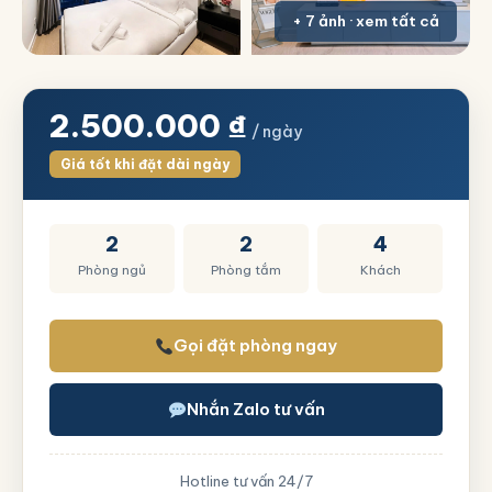
+ 7 ảnh · xem tất cả
2.500.000
₫
/ ngày
Giá tốt khi đặt dài ngày
2
2
4
Phòng ngủ
Phòng tắm
Khách
Gọi đặt phòng ngay
Nhắn Zalo tư vấn
Hotline tư vấn 24/7