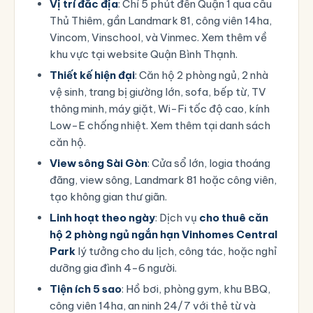
Vị trí đắc địa
: Chỉ 5 phút đến Quận 1 qua cầu
Thủ Thiêm, gần Landmark 81, công viên 14ha,
Vincom, Vinschool, và Vinmec. Xem thêm về
khu vực tại
website Quận Bình Thạnh
.
Thiết kế hiện đại
: Căn hộ 2 phòng ngủ, 2 nhà
vệ sinh, trang bị giường lớn, sofa, bếp từ, TV
thông minh, máy giặt, Wi-Fi tốc độ cao, kính
Low-E chống nhiệt. Xem thêm tại
danh sách
căn hộ
.
View sông Sài Gòn
: Cửa sổ lớn, logia thoáng
đãng, view sông, Landmark 81 hoặc công viên,
tạo không gian thư giãn.
Linh hoạt theo ngày
: Dịch vụ
cho thuê căn
hộ 2 phòng ngủ ngắn hạn Vinhomes Central
Park
lý tưởng cho du lịch, công tác, hoặc nghỉ
dưỡng gia đình 4-6 người.
Tiện ích 5 sao
: Hồ bơi, phòng gym, khu BBQ,
công viên 14ha, an ninh 24/7 với thẻ từ và