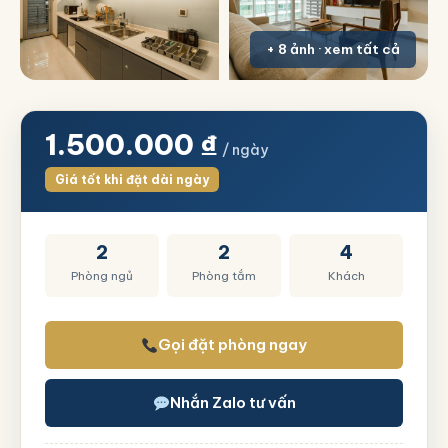
+ 8 ảnh · xem tất cả
1.500.000
₫
/ ngày
Giá tốt khi đặt dài ngày
2
2
4
Phòng ngủ
Phòng tắm
Khách
Gọi đặt phòng ngay
Nhắn Zalo tư vấn