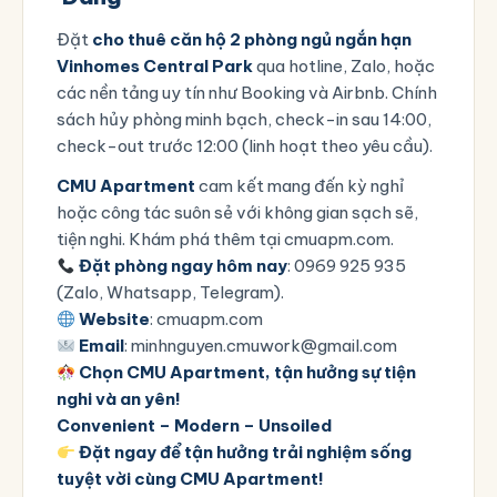
Đặt
cho thuê căn hộ 2 phòng ngủ ngắn hạn
Vinhomes Central Park
qua hotline, Zalo, hoặc
các nền tảng uy tín như
Booking
và
Airbnb
. Chính
sách hủy phòng minh bạch, check-in sau 14:00,
check-out trước 12:00 (linh hoạt theo yêu cầu).
CMU Apartment
cam kết mang đến kỳ nghỉ
hoặc công tác suôn sẻ với không gian sạch sẽ,
tiện nghi. Khám phá thêm tại
cmuapm.com
.
Đặt phòng ngay hôm nay
: 0969 925 935
(Zalo, Whatsapp, Telegram).
Website
:
cmuapm.com
Email
: minhnguyen.cmuwork@gmail.com
Chọn CMU Apartment, tận hưởng sự tiện
nghi và an yên!
Convenient – Modern – Unsoiled
Đặt ngay để tận hưởng trải nghiệm sống
tuyệt vời cùng CMU Apartment!