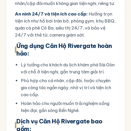
nhân/cặp đôi muốn không gian tiện nghi, riêng tư.
An ninh 24/7 và tiện ích cao cấp:
Hưởng trọn
tiện ích như hồ bơi tràn bờ, phòng gym, khu BBQ,
quán cà phê Cô Ba, siêu thị 24/7, và bảo vệ
24/7 với thẻ từ, camera giám sát.
Ứng dụng Căn Hộ Rivergate hoàn
hảo:
Lý tưởng cho khách du lịch khám phá Sài Gòn
với chỗ ở tiện nghi, gần trung tâm giải trí.
Phù hợp cho cá nhân, cặp đôi, hoặc chuyên
gia công tác ngắn ngày, nhờ vị trí và tiện ích
cao cấp.
Hoàn hảo cho người muốn trải nghiệm sống
hiện đại, gần sông Bến Nghé.
Dịch vụ Căn Hộ Rivergate bao
gồm: