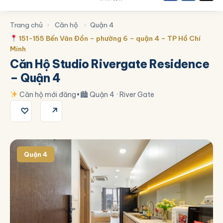
Trang chủ
›
Căn hộ
›
Quận 4
151-155 Bến Vân Đồn – phường 6 – quận 4 – TP Hồ Chí
Minh
Căn Hộ Studio Rivergate Residence
– Quận 4
Căn hộ mới đăng
•
🏙 Quận 4 · River Gate
♡
↗
Quận 4