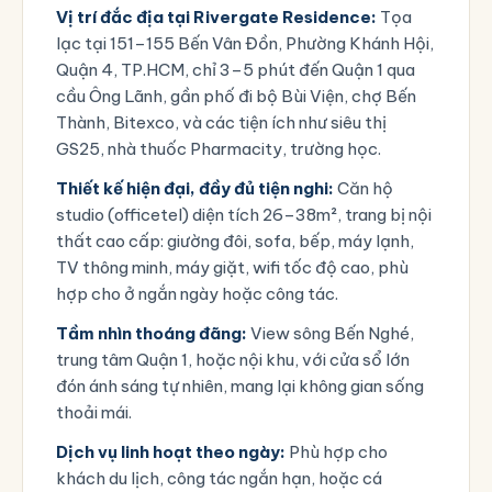
Vị trí đắc địa tại Rivergate Residence:
Tọa
lạc tại
151–155 Bến Vân Đồn, Phường Khánh Hội,
Quận 4, TP.HCM
, chỉ 3–5 phút đến Quận 1 qua
cầu Ông Lãnh, gần phố đi bộ Bùi Viện, chợ Bến
Thành, Bitexco, và các tiện ích như siêu thị
GS25, nhà thuốc Pharmacity, trường học.
Thiết kế hiện đại, đầy đủ tiện nghi:
Căn hộ
studio (officetel) diện tích 26–38m², trang bị nội
thất cao cấp: giường đôi, sofa, bếp, máy lạnh,
TV thông minh, máy giặt, wifi tốc độ cao, phù
hợp cho ở ngắn ngày hoặc công tác.
Tầm nhìn thoáng đãng:
View sông Bến Nghé,
trung tâm Quận 1, hoặc nội khu, với cửa sổ lớn
đón ánh sáng tự nhiên, mang lại không gian sống
thoải mái.
Dịch vụ linh hoạt theo ngày:
Phù hợp cho
khách du lịch, công tác ngắn hạn, hoặc cá