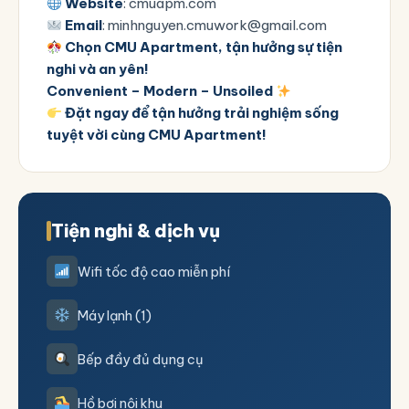
Website
:
cmuapm.com
Email
: minhnguyen.cmuwork@gmail.com
Chọn CMU Apartment, tận hưởng sự tiện
nghi và an yên!
Convenient – Modern – Unsoiled
Đặt ngay để tận hưởng trải nghiệm sống
tuyệt vời cùng CMU Apartment!
Tiện nghi & dịch vụ
Wifi tốc độ cao miễn phí
Máy lạnh (1)
Bếp đầy đủ dụng cụ
Hồ bơi nội khu