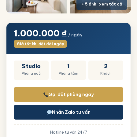
+ 5 ảnh · xem tất cả
1.000.000
₫
/ ngày
Giá tốt khi đặt dài ngày
Studio
1
2
Phòng ngủ
Phòng tắm
Khách
Gọi đặt phòng ngay
Nhắn Zalo tư vấn
Hotline tư vấn 24/7