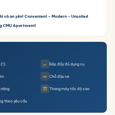
i và an yên!
Convenient – Modern – Unsoiled
ùng CMU Apartment!
🍳
 (1)
Bếp đầy đủ dụng cụ
🚗
ym
Chỗ đậu xe
🛗
 riêng
Thang máy tốc độ cao
ng theo yêu cầu