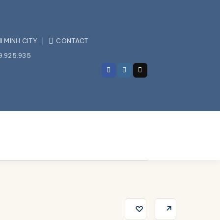
I MINH CITY
CONTACT
9.925.935
♡
↗