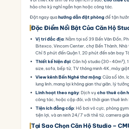
hảo cho kỳ nghỉ ngắn hạn hoặc công tác.
Đặt ngay qua
hướng dẫn đặt phòng
để tận hưởn
Đặc Điểm Nổi Bật Của Căn Hộ Stud
Vị trí đắc địa
: Nằm tại số 39 Bến Vân Đồn, Ph
Bitexco, Vincom Center, chợ Bến Thành, Nhà 
Chỉ 5 phút đến Quận 1, 20 phút đến sân bay T
Thiết kế hiện đại
: Căn hộ studio (30-40m²), 1
size, sofa, bếp từ, TV thông minh 4K, máy giặ
View kênh Bến Nghé thơ mộng
: Cửa sổ lớn,
lung linh, mang lại không gian thư giãn, lý tưở
Linh hoạt theo ngày
: Dịch vụ
cho thuê căn h
công tác, hoặc cặp đôi, với thời gian thuê lin
Tiện ích đẳng cấp
: Hồ bơi vô cực, phòng gym 
tiện lợi, và an ninh 24/7 với thẻ từ, camera giá
Tại Sao Chọn Căn Hộ Studio – CM