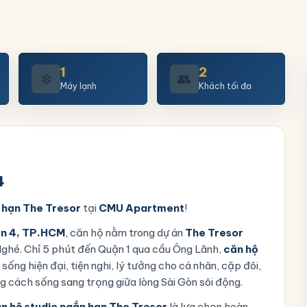
1
2
❄️
👥
Máy lạnh
Khách tối đa
4
 hạn The Tresor
tại
CMU Apartment
!
ận 4, TP.HCM
, căn hộ nằm trong dự án
The Tresor
ghé. Chỉ 5 phút đến Quận 1 qua cầu Ông Lãnh,
căn hộ
ống hiện đại, tiện nghi, lý tưởng cho cá nhân, cặp đôi,
 cách sống sang trọng giữa lòng Sài Gòn sôi động.
n hộ studio ngắn hạn The Tresor
là lựa chọn hoàn