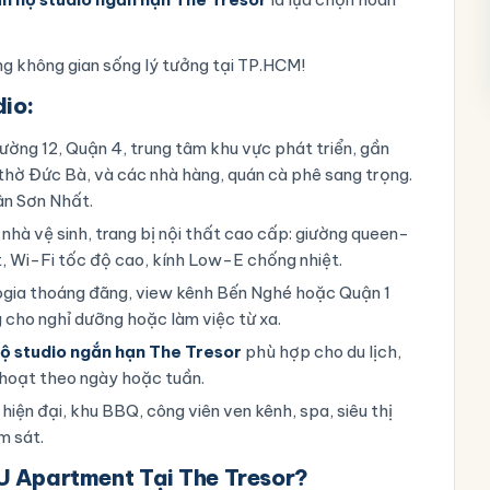
g không gian sống lý tưởng tại TP.HCM!
io:
ường 12, Quận 4, trung tâm khu vực phát triển, gần
thờ Đức Bà, và các nhà hàng, quán cà phê sang trọng.
ân Sơn Nhất.
 nhà vệ sinh, trang bị nội thất cao cấp: giường queen-
t, Wi-Fi tốc độ cao, kính Low-E chống nhiệt.
 logia thoáng đãng, view kênh Bến Nghé hoặc Quận 1
ng cho nghỉ dưỡng hoặc làm việc từ xa.
ộ studio ngắn hạn The Tresor
phù hợp cho du lịch,
h hoạt theo ngày hoặc tuần.
hiện đại, khu BBQ, công viên ven kênh, spa, siêu thị
m sát.
U Apartment Tại The Tresor?