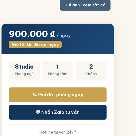
+ 4 ảnh · xem tất cả
900.000
₫
/ ngày
Giá tốt khi đặt dài ngày
Studio
1
2
Phòng ngủ
Phòng tắm
Khách
📞 Gọi đặt phòng ngay
💬 Nhắn Zalo tư vấn
Hotline tư vấn 24/7