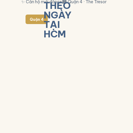
✨ Căn hộ mới đăng
•
🏙 Quận 4 · The Tresor
Quận 4