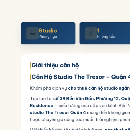
Studio
1
🛏️
🚿
Phòng ngủ
Phòng tắm
Giới thiệu căn hộ
Căn Hộ Studio The Tresor – Quận 
Khám phá dịch vụ
cho thuê căn hộ studio ngắn
Tọa lạc tại
số 39 Bến Vân Đồn, Phường 12, Qu
Residence
– biểu tượng cao cấp ven kênh Bến N
studio The Tresor Quận 4
mang đến không gian s
hoặc chuyên gia công tác muốn trải nghiệm phong
Với thiết kế tinh tế và tiện ích 5 sao,
cho thuê că