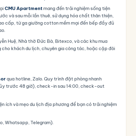
ại
CMU Apartment
mang đến trải nghiệm sống tiện
rước và sau mỗi lần thuê, sử dụng hóa chất thân thiện,
cao cấp, từ ga giường cotton mềm mại đến bếp đầy đủ
ao.
uyễn Huệ, Nhà thờ Đức Bà, Bitexco, và các khu mua
 cho khách du lịch, chuyên gia công tác, hoặc cặp đôi
sor
qua hotline, Zalo. Quy trình đặt phòng nhanh
ủy trước 48 giờ), check-in sau 14:00, check-out
n ích và mẹo du lịch địa phương để bạn có trải nghiệm
lo, Whatsapp, Telegram).