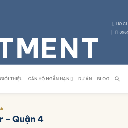
HO CH
096
TMENT
GIỚI THIỆU
CĂN HỘ NGẮN HẠN
DỰ ÁN
BLOG
nh
r – Quận 4