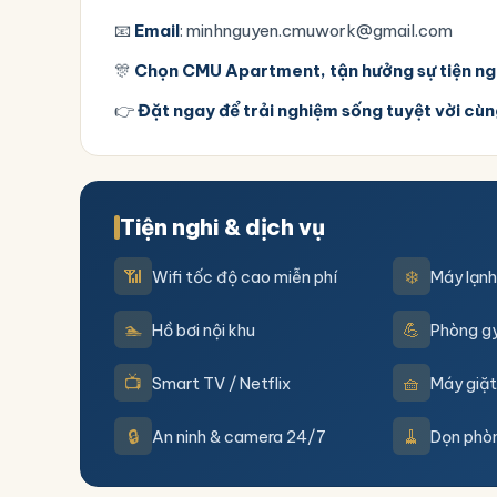
📧
Email
:
minhnguyen.cmuwork@gmail.com
🎊
Chọn CMU Apartment, tận hưởng sự tiện ngh
👉
Đặt ngay để trải nghiệm sống tuyệt vời c
Tiện nghi & dịch vụ
📶
❄️
Wifi tốc độ cao miễn phí
Máy lạnh
🏊
💪
Hồ bơi nội khu
Phòng g
📺
🧺
Smart TV / Netflix
Máy giặt
🔒
🧹
An ninh & camera 24/7
Dọn phò