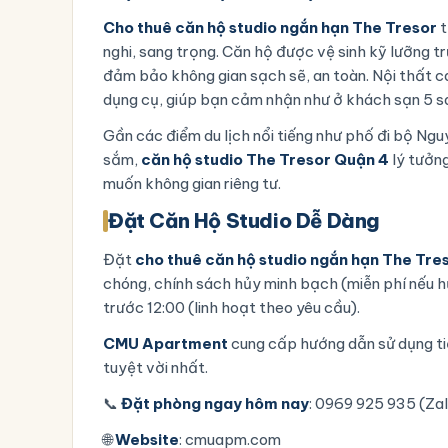
Cho thuê căn hộ studio ngắn hạn The Tresor
t
nghi, sang trọng. Căn hộ được vệ sinh kỹ lưỡng t
đảm bảo không gian sạch sẽ, an toàn. Nội thất 
dụng cụ, giúp bạn cảm nhận như ở khách sạn 5 s
Gần các điểm du lịch nổi tiếng như phố đi bộ Ng
sắm,
căn hộ studio The Tresor Quận 4
lý tưởng
muốn không gian riêng tư.
Đặt Căn Hộ Studio Dễ Dàng
Đặt
cho thuê căn hộ studio ngắn hạn The Tre
chóng, chính sách hủy minh bạch (miễn phí nếu h
trước 12:00 (linh hoạt theo yêu cầu).
CMU Apartment
cung cấp hướng dẫn sử dụng tiệ
tuyệt vời nhất.
📞
Đặt phòng ngay hôm nay
: 0969 925 935 (Za
🌐
Website
:
cmuapm.com