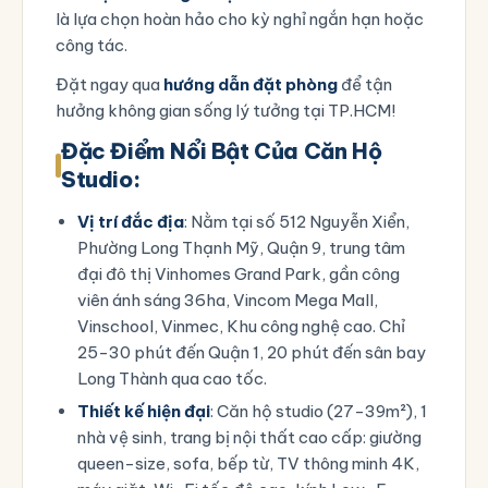
là lựa chọn hoàn hảo cho kỳ nghỉ ngắn hạn hoặc
công tác.
Đặt ngay qua
hướng dẫn đặt phòng
để tận
hưởng không gian sống lý tưởng tại TP.HCM!
Đặc Điểm Nổi Bật Của Căn Hộ
Studio:
Vị trí đắc địa
: Nằm tại
số 512 Nguyễn Xiển,
Phường Long Thạnh Mỹ, Quận 9,
trung tâm
đại đô thị Vinhomes Grand Park, gần công
viên ánh sáng 36ha, Vincom Mega Mall,
Vinschool, Vinmec, Khu công nghệ cao. Chỉ
25-30 phút đến Quận 1, 20 phút đến sân bay
Long Thành qua cao tốc.
Thiết kế hiện đại
: Căn hộ studio (27-39m²), 1
nhà vệ sinh, trang bị nội thất cao cấp: giường
queen-size, sofa, bếp từ, TV thông minh 4K,