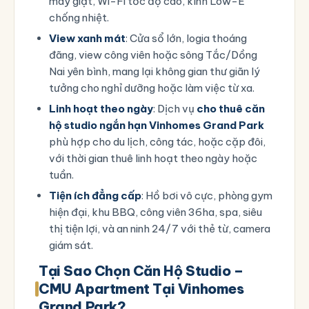
máy giặt, Wi-Fi tốc độ cao, kính Low-E
chống nhiệt.
View xanh mát
: Cửa sổ lớn, logia thoáng
đãng, view công viên hoặc sông Tắc/Dồng
Nai yên bình, mang lại không gian thư giãn lý
tưởng cho nghỉ dưỡng hoặc làm việc từ xa.
Linh hoạt theo ngày
: Dịch vụ
cho thuê căn
hộ studio ngắn hạn Vinhomes Grand Park
phù hợp cho du lịch, công tác, hoặc cặp đôi,
với thời gian thuê linh hoạt theo ngày hoặc
tuần.
Tiện ích đẳng cấp
: Hồ bơi vô cực, phòng gym
hiện đại, khu BBQ, công viên 36ha, spa, siêu
thị tiện lợi, và an ninh 24/7 với thẻ từ, camera
giám sát.
Tại Sao Chọn Căn Hộ Studio –
CMU Apartment Tại Vinhomes
Grand Park?