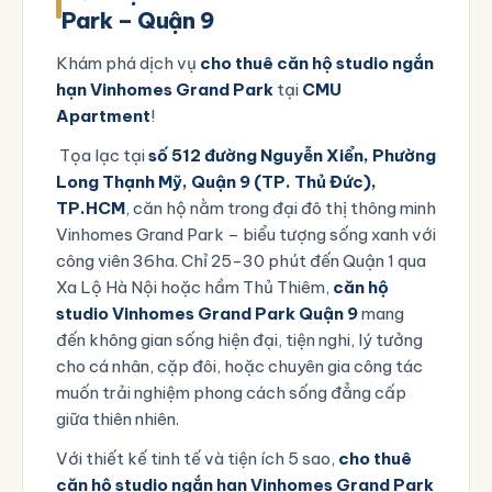
Park – Quận 9
Khám phá dịch vụ
cho thuê căn hộ studio ngắn
hạn Vinhomes Grand Park
tại
CMU
Apartment
!
Tọa lạc tại
số 512 đường Nguyễn Xiển, Phường
Long Thạnh Mỹ, Quận 9 (TP. Thủ Đức),
TP.HCM
, căn hộ nằm trong đại đô thị thông minh
Vinhomes Grand Park – biểu tượng sống xanh với
công viên 36ha. Chỉ 25-30 phút đến Quận 1 qua
Xa Lộ Hà Nội hoặc hầm Thủ Thiêm,
căn hộ
studio Vinhomes Grand Park Quận 9
mang
đến không gian sống hiện đại, tiện nghi, lý tưởng
cho cá nhân, cặp đôi, hoặc chuyên gia công tác
muốn trải nghiệm phong cách sống đẳng cấp
giữa thiên nhiên.
Với thiết kế tinh tế và tiện ích 5 sao,
cho thuê
căn hộ studio ngắn hạn Vinhomes Grand Park