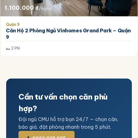
1.100.000
₫
/ngày
Quận 9
Căn Hộ 2 Phòng Ngủ Vinhomes Grand Park – Quận
9
2 PN
Cần tư vấn chọn căn phù
hợp?
Đội ngũ CMU hỗ trợ bạn 24/7 — chọn căn,
báo giá, đặt phòng nhanh trong 5 phút.