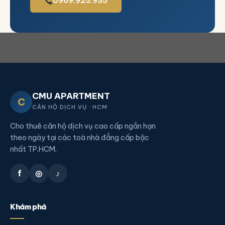
0969.925.935
CMU APARTMENT
C
CĂN HỘ DỊCH VỤ · HCM
Cho thuê căn hộ dịch vụ cao cấp ngắn hạn
theo ngày tại các toà nhà đẳng cấp bậc
nhất TP.HCM.
f
◎
♪
Khám phá