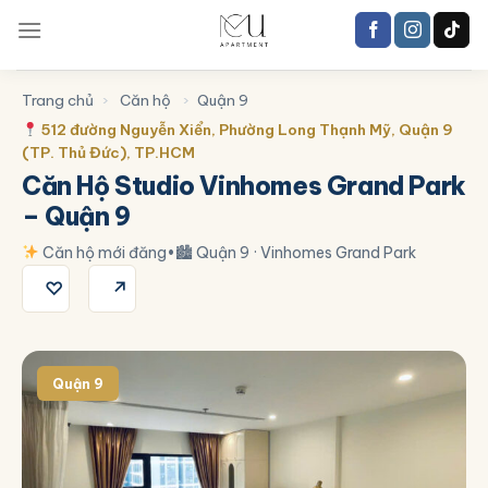
Trang chủ
›
Căn hộ
›
Quận 9
512 đường Nguyễn Xiển, Phường Long Thạnh Mỹ, Quận 9
(TP. Thủ Đức), TP.HCM
Căn Hộ Studio Vinhomes Grand Park
– Quận 9
Căn hộ mới đăng
•
🏙 Quận 9 · Vinhomes Grand Park
♡
↗
Quận 9