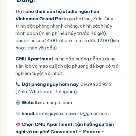
Đặt
cho thuê căn hộ studio ngắn hạn
Vinhomes Grand Park
qua hotline, Zalo. Quy
trình đặt phòng nhanh chóng, chính sách hủy
minh bạch (miễn phí nếu hủy trước 48 giờ),
check-in sau 14:00, check-out trước 12:00 (linh
hoạt theo yêu cầu).
CMU Apartment
cung cấp hướng dẫn sử dụng
tiện ích và mẹo du lịch địa phương để bạn có trải
nghiệm tuyệt vời nhất.
Đặt phòng ngay hôm nay
: 0969 925 935
(Zalo, Whatsapp, Telegram).
Website
:
cmuapm.com
Email
:
minhnguyen.cmuwork@gmail.com
Chọn CMU Apartment, tận hưởng sự tiện
nghi và an yên!
Convenient – Modern –