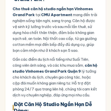
Cho thuê căn hộ studio ngắn hạn Vinhomes
Grand Park
tại
CMU Apartment
mang đến trải
nghiệm sống tiện nghi, sang trọng. Căn hộ được
vệ sinh kỹ lưỡng trước và sau mỗi lần thuê, sử
dụng hóa chất thân thiện, đảm bảo không gian
sạch sẽ, an toàn. Nội thất cao cấp, từ ga giường
cotton mềm mại đến bếp đầy đủ dụng cụ, giúp
bạn cảm nhận như ở khách sạn 5 sao.
Gần các điểm du lịch nổi tiếng như Suối Tiên,
công viên ánh sáng, và các khu mua sắm,
căn hộ
studio Vinhomes Grand Park Quận 9
lý tưởng
cho khách du lịch, chuyên gia công tác, hoặc
cặp đôi muốn không gian riêng tư. Hỗ trợ đặt
phòng 24/7 qua
trang liên hệ
, chúng tôi cam kết
dịch vụ chuyên nghiệp, đáp ứng mọi nhu cầu.
Đặt Căn Hộ Studio Ngắn Hạn Dễ
Dàng: