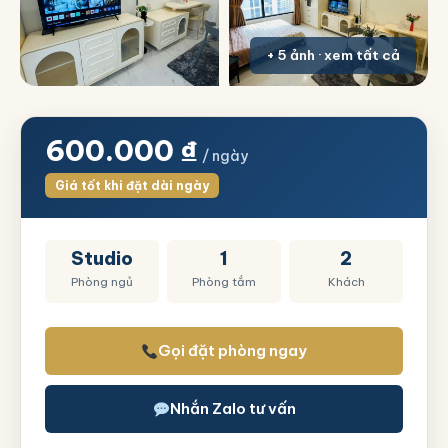
+ 5 ảnh · xem tất cả
600.000
₫
/ ngày
Giá tốt khi đặt dài ngày
Studio
1
2
Phòng ngủ
Phòng tắm
Khách
Gọi đặt phòng ngay
Nhắn Zalo tư vấn