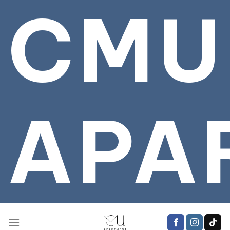
CMU
Bỏ
qua
tới
nội
dung
APA