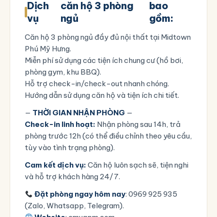
Dịch
căn hộ 3 phòng
bao
vụ
ngủ
gồm:
Căn hộ 3 phòng ngủ đầy đủ nội thất tại Midtown
Phú Mỹ Hưng.
Miễn phí sử dụng các tiện ích chung cư (hồ bơi,
phòng gym, khu BBQ).
Hỗ trợ check-in/check-out nhanh chóng.
Hướng dẫn sử dụng căn hộ và tiện ích chi tiết.
—
THỜI GIAN NHẬN PHÒNG
—
Check-in linh hoạt:
Nhận phòng sau 14h, trả
phòng trước 12h (có thể điều chỉnh theo yêu cầu,
tùy vào tình trạng phòng).
Cam kết dịch vụ:
Căn hộ luôn sạch sẽ, tiện nghi
và hỗ trợ khách hàng 24/7.
Đặt phòng ngay hôm nay
: 0969 925 935
(Zalo, Whatsapp, Telegram).