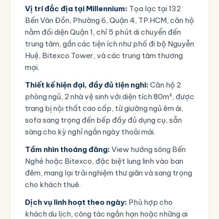
Vị trí đắc địa tại Millennium:
Tọa lạc tại
132
Bến Vân Đồn, Phường 6, Quận 4, TP.HCM
, căn hộ
nằm đối diện Quận 1, chỉ 5 phút di chuyển đến
trung tâm, gần các tiện ích như phố đi bộ Nguyễn
Huệ, Bitexco Tower, và các trung tâm thương
mại.
Thiết kế hiện đại, đầy đủ tiện nghi:
Căn hộ 2
phòng ngủ, 2 nhà vệ sinh với diện tích 80m², được
trang bị nội thất cao cấp, từ giường ngủ êm ái,
sofa sang trọng đến bếp đầy đủ dụng cụ, sẵn
sàng cho kỳ nghỉ ngắn ngày thoải mái.
Tầm nhìn thoáng đãng:
View hướng sông Bến
Nghé hoặc Bitexco, đặc biệt lung linh vào ban
đêm, mang lại trải nghiệm thư giãn và sang trọng
cho khách thuê.
Dịch vụ linh hoạt theo ngày:
Phù hợp cho
khách du lịch, công tác ngắn hạn hoặc những ai