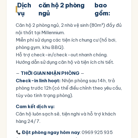
Dịch
căn hộ 2 phòng
bao
vụ
ngủ
gồm:
Căn hộ 2 phòng ngủ, 2 nhà vệ sinh (80m²) đầy đủ
nội thất tại Millennium.
Miễn phí sử dụng các tiện ích chung cư (hồ bơi,
phòng gym, khu BBQ).
Hỗ trợ check-in/check-out nhanh chóng.
Hướng dẫn sử dụng căn hộ và tiện ích chi tiết.
—
THỜI GIAN NHẬN PHÒNG
—
Check-in linh hoạt:
Nhận phòng sau 14h, trả
phòng trước 12h (có thể điều chỉnh theo yêu cầu,
tùy vào tình trạng phòng).
Cam kết dịch vụ:
Căn hộ luôn sạch sẽ, tiện nghi và hỗ trợ khách
hàng 24/7.
Đặt phòng ngay hôm nay
: 0969 925 935