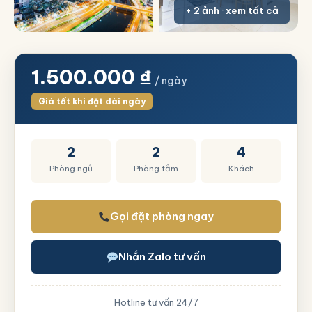
+ 2 ảnh · xem tất cả
1.500.000
₫
/ ngày
Giá tốt khi đặt dài ngày
2
2
4
Phòng ngủ
Phòng tắm
Khách
Gọi đặt phòng ngay
Nhắn Zalo tư vấn
Hotline tư vấn 24/7