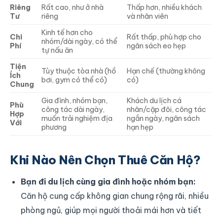
Riêng
Rất cao, như ở nhà
Thấp hơn, nhiều khách
Tư
riêng
và nhân viên
Kinh tế hơn cho
Chi
Rất thấp, phù hợp cho
nhóm/dài ngày, có thể
Phí
ngân sách eo hẹp
tự nấu ăn
Tiện
Tùy thuộc tòa nhà (hồ
Hạn chế (thường không
Ích
bơi, gym có thể có)
có)
Chung
Gia đình, nhóm bạn,
Khách du lịch cá
Phù
công tác dài ngày,
nhân/cặp đôi, công tác
Hợp
muốn trải nghiệm địa
ngắn ngày, ngân sách
Với
phương
hạn hẹp
Khi Nào Nên Chọn Thuê Căn Hộ?
Bạn đi du lịch cùng gia đình hoặc nhóm bạn:
Căn hộ cung cấp không gian chung rộng rãi, nhiều
phòng ngủ, giúp mọi người thoải mái hơn và tiết