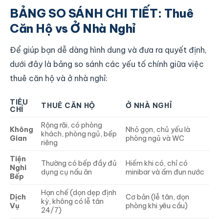
BẢNG SO SÁNH CHI TIẾT: Thuê
Căn Hộ vs Ở Nhà Nghỉ
Để giúp bạn dễ dàng hình dung và đưa ra quyết định,
dưới đây là bảng so sánh các yếu tố chính giữa việc
thuê căn hộ và ở nhà nghỉ:
TIÊU
THUÊ CĂN HỘ
Ở NHÀ NGHỈ
CHÍ
Rộng rãi, có phòng
Không
Nhỏ gọn, chủ yếu là
khách, phòng ngủ, bếp
Gian
phòng ngủ và WC
riêng
Tiện
Thường có bếp đầy đủ
Hiếm khi có, chỉ có
Nghi
dụng cụ nấu ăn
minibar và ấm đun nước
Bếp
Hạn chế (dọn dẹp định
Dịch
Cơ bản (lễ tân, dọn
kỳ, không có lễ tân
Vụ
phòng khi yêu cầu)
24/7)