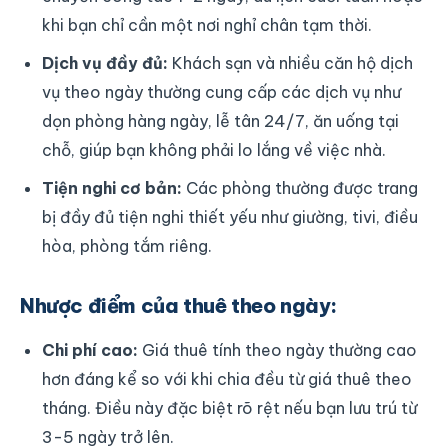
khi bạn chỉ cần một nơi nghỉ chân tạm thời.
Dịch vụ đầy đủ:
Khách sạn và nhiều căn hộ dịch
vụ theo ngày thường cung cấp các dịch vụ như
dọn phòng hàng ngày, lễ tân 24/7, ăn uống tại
chỗ, giúp bạn không phải lo lắng về việc nhà.
Tiện nghi cơ bản:
Các phòng thường được trang
bị đầy đủ tiện nghi thiết yếu như giường, tivi, điều
hòa, phòng tắm riêng.
Nhược điểm của thuê theo ngày:
Chi phí cao:
Giá thuê tính theo ngày thường cao
hơn đáng kể so với khi chia đều từ giá thuê theo
tháng. Điều này đặc biệt rõ rệt nếu bạn lưu trú từ
3-5 ngày trở lên.