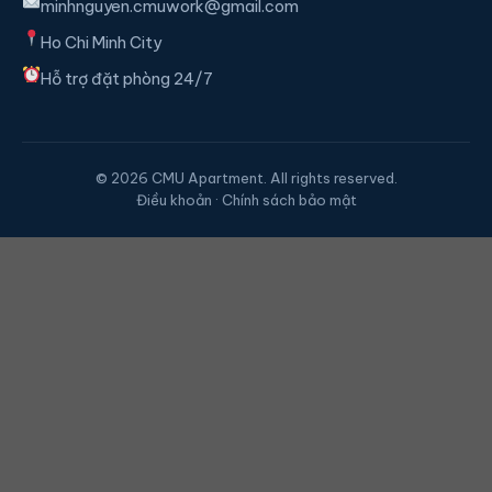
minhnguyen.cmuwork@gmail.com
Ho Chi Minh City
Hỗ trợ đặt phòng 24/7
© 2026 CMU Apartment. All rights reserved.
Điều khoản · Chính sách bảo mật