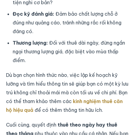
tiện nghi cơ bản?
Đọc kỹ đánh giá:
Đảm bảo chất lượng chỗ ở
đúng như quảng cáo, tránh những rắc rối không
đáng có.
Thương lượng:
Đối với thuê dài ngày, đừng ngần
ngại thương lượng giá, đặc biệt vào mùa thấp
điểm.
Dù bạn chọn hình thức nào, việc lập kế hoạch kỹ
lưỡng và tìm hiểu thông tin sẽ giúp bạn có một kỳ lưu
trú không chỉ thoải mái mà còn tối ưu về chi phí. Bạn
có thể tham khảo thêm các
kinh nghiệm thuê căn
hộ hiệu quả
để có thêm thông tin hữu ích.
Cuối cùng, quyết định
thuê theo ngày hay thuê
theo tháng
phụ thuộc vào nhu cầu cá nhân. Nếu bạn