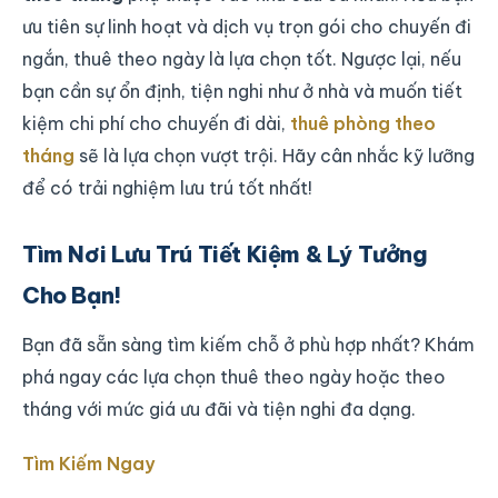
ưu tiên sự linh hoạt và dịch vụ trọn gói cho chuyến đi
ngắn, thuê theo ngày là lựa chọn tốt. Ngược lại, nếu
bạn cần sự ổn định, tiện nghi như ở nhà và muốn tiết
kiệm chi phí cho chuyến đi dài,
thuê phòng theo
tháng
sẽ là lựa chọn vượt trội. Hãy cân nhắc kỹ lưỡng
để có trải nghiệm lưu trú tốt nhất!
Tìm Nơi Lưu Trú Tiết Kiệm & Lý Tưởng
Cho Bạn!
Bạn đã sẵn sàng tìm kiếm chỗ ở phù hợp nhất? Khám
phá ngay các lựa chọn thuê theo ngày hoặc theo
tháng với mức giá ưu đãi và tiện nghi đa dạng.
Tìm Kiếm Ngay