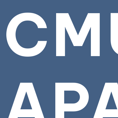
CM
Bỏ
qua
tới
nội
dung
AP