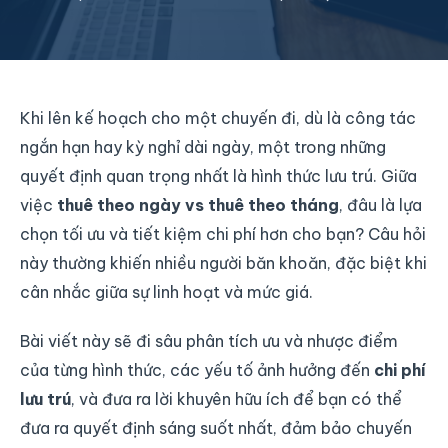
Khi lên kế hoạch cho một chuyến đi, dù là công tác
ngắn hạn hay kỳ nghỉ dài ngày, một trong những
quyết định quan trọng nhất là hình thức lưu trú. Giữa
việc
thuê theo ngày vs thuê theo tháng
, đâu là lựa
chọn tối ưu và tiết kiệm chi phí hơn cho bạn? Câu hỏi
này thường khiến nhiều người băn khoăn, đặc biệt khi
cân nhắc giữa sự linh hoạt và mức giá.
Bài viết này sẽ đi sâu phân tích ưu và nhược điểm
của từng hình thức, các yếu tố ảnh hưởng đến
chi phí
lưu trú
, và đưa ra lời khuyên hữu ích để bạn có thể
đưa ra quyết định sáng suốt nhất, đảm bảo chuyến