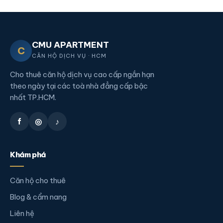
CMU APARTMENT
C
CĂN HỘ DỊCH VỤ · HCM
Cho thuê căn hộ dịch vụ cao cấp ngắn hạn
theo ngày tại các toà nhà đẳng cấp bậc
nhất TP.HCM.
f
◎
♪
Khám phá
Căn hộ cho thuê
Blog & cẩm nang
Liên hệ