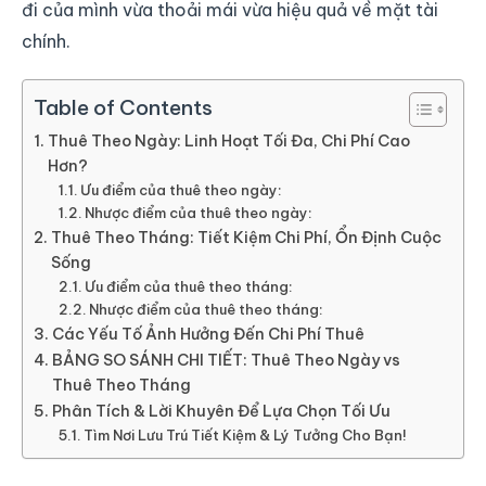
đi của mình vừa thoải mái vừa hiệu quả về mặt tài
chính.
Table of Contents
Thuê Theo Ngày: Linh Hoạt Tối Đa, Chi Phí Cao
Hơn?
Ưu điểm của thuê theo ngày:
Nhược điểm của thuê theo ngày:
Thuê Theo Tháng: Tiết Kiệm Chi Phí, Ổn Định Cuộc
Sống
Ưu điểm của thuê theo tháng:
Nhược điểm của thuê theo tháng:
Các Yếu Tố Ảnh Hưởng Đến Chi Phí Thuê
BẢNG SO SÁNH CHI TIẾT: Thuê Theo Ngày vs
Thuê Theo Tháng
Phân Tích & Lời Khuyên Để Lựa Chọn Tối Ưu
Tìm Nơi Lưu Trú Tiết Kiệm & Lý Tưởng Cho Bạn!