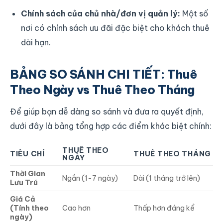
Chính sách của chủ nhà/đơn vị quản lý:
Một số
nơi có chính sách ưu đãi đặc biệt cho khách thuê
dài hạn.
BẢNG SO SÁNH CHI TIẾT: Thuê
Theo Ngày vs Thuê Theo Tháng
Để giúp bạn dễ dàng so sánh và đưa ra quyết định,
dưới đây là bảng tổng hợp các điểm khác biệt chính:
THUÊ THEO
TIÊU CHÍ
THUÊ THEO THÁNG
NGÀY
Thời Gian
Ngắn (1-7 ngày)
Dài (1 tháng trở lên)
Lưu Trú
Giá Cả
(Tính theo
Cao hơn
Thấp hơn đáng kể
ngày)