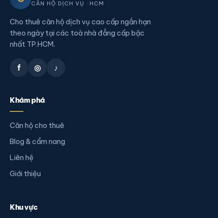
CĂN HỘ DỊCH VỤ · HCM
Cho thuê căn hộ dịch vụ cao cấp ngắn hạn
theo ngày tại các toà nhà đẳng cấp bậc
nhất TP.HCM.
f
◎
♪
Khám phá
Căn hộ cho thuê
Blog & cẩm nang
Liên hệ
Giới thiệu
Khu vực