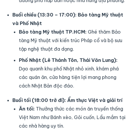
đường phố hấp dẫn hoặc nhà hàng địa phương.
Buổi chiều (13:30 – 17:00): Bảo tàng Mỹ thuật
và Phố Nhật
Bảo tàng Mỹ thuật TP.HCM:
Ghé thăm Bảo
tàng Mỹ thuật với kiến trúc Pháp cổ và bộ sưu
tập nghệ thuật đa dạng.
Phố Nhật (Lê Thánh Tôn, Thái Văn Lung):
Dạo quanh khu phố Nhật nhỏ xinh, khám phá
các quán ăn, cửa hàng tiện lợi mang phong
cách Nhật Bản độc đáo.
Buổi tối (18:00 trở đi): Ẩm thực Việt và giải trí
Ăn tối:
Thưởng thức các món ăn truyền thống
Việt Nam như Bánh xèo, Gỏi cuốn, Lẩu mắm tại
các nhà hàng uy tín.