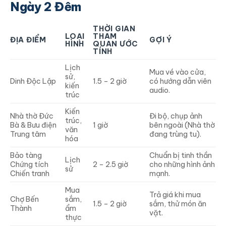
Ngày 2 Đêm
THỜI GIAN
LOẠI
THAM
ĐỊA ĐIỂM
GỢI Ý
HÌNH
QUAN ƯỚC
TÍNH
Lịch
Mua vé vào cửa,
sử,
Dinh Độc Lập
1.5 – 2 giờ
có hướng dẫn viên
kiến
audio.
trúc
Kiến
Nhà thờ Đức
Đi bộ, chụp ảnh
trúc,
Bà & Bưu điện
1 giờ
bên ngoài (Nhà thờ
văn
Trung tâm
đang trùng tu).
hóa
Bảo tàng
Chuẩn bị tinh thần
Lịch
Chứng tích
2 – 2.5 giờ
cho những hình ảnh
sử
Chiến tranh
mạnh.
Mua
Trả giá khi mua
Chợ Bến
sắm,
1.5 – 2 giờ
sắm, thử món ăn
Thành
ẩm
vặt.
thực