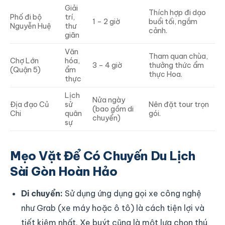
Giải
Thích hợp đi dạo
Phố đi bộ
trí,
1 – 2 giờ
buổi tối, ngắm
Nguyễn Huệ
thư
cảnh.
giãn
Văn
Tham quan chùa,
Chợ Lớn
hóa,
3 – 4 giờ
thưởng thức ẩm
(Quận 5)
ẩm
thực Hoa.
thực
Lịch
Nửa ngày
Địa đạo Củ
sử
Nên đặt tour trọn
(bao gồm di
Chi
quân
gói.
chuyển)
sự
Mẹo Vặt Để Có Chuyến Du Lịch
Sài Gòn Hoàn Hảo
Di chuyển:
Sử dụng ứng dụng gọi xe công nghệ
như Grab (xe máy hoặc ô tô) là cách tiện lợi và
tiết kiệm nhất. Xe buýt cũng là một lựa chọn thú