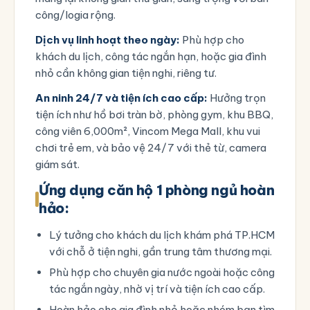
công/logia rộng.
Dịch vụ linh hoạt theo ngày:
Phù hợp cho
khách du lịch, công tác ngắn hạn, hoặc gia đình
nhỏ cần không gian tiện nghi, riêng tư.
An ninh 24/7 và tiện ích cao cấp:
Hưởng trọn
tiện ích như hồ bơi tràn bờ, phòng gym, khu BBQ,
công viên 6,000m², Vincom Mega Mall, khu vui
chơi trẻ em, và bảo vệ 24/7 với thẻ từ, camera
giám sát.
Ứng dụng căn hộ 1 phòng ngủ hoàn
hảo:
Lý tưởng cho khách du lịch khám phá TP.HCM
với chỗ ở tiện nghi, gần trung tâm thương mại.
Phù hợp cho chuyên gia nước ngoài hoặc công
tác ngắn ngày, nhờ vị trí và tiện ích cao cấp.
Hoàn hảo cho gia đình nhỏ hoặc nhóm bạn tìm