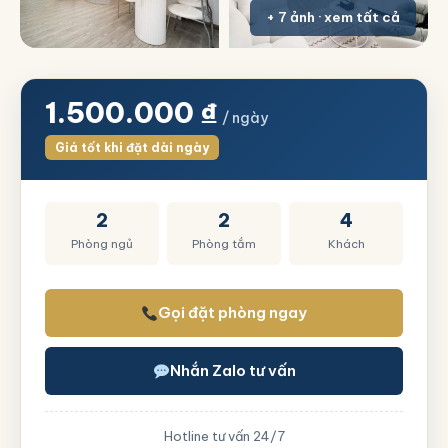
+ 7 ảnh · xem tất cả
1.500.000
₫
/ ngày
Giá tốt khi đặt dài ngày
2
2
4
Phòng ngủ
Phòng tắm
Khách
Gọi đặt phòng ngay
Nhắn Zalo tư vấn
Hotline tư vấn 24/7