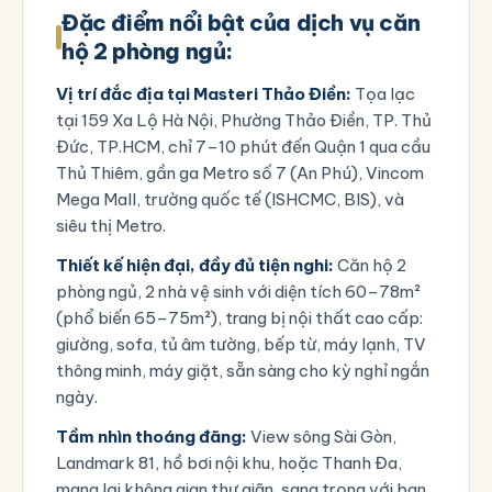
Đặc điểm nổi bật của dịch vụ căn
hộ 2 phòng ngủ:
Vị trí đắc địa tại Masteri Thảo Điền:
Tọa lạc
tại
159 Xa Lộ Hà Nội, Phường Thảo Điền, TP. Thủ
Đức, TP.HCM
, chỉ 7–10 phút đến Quận 1 qua cầu
Thủ Thiêm, gần ga Metro số 7 (An Phú), Vincom
Mega Mall, trường quốc tế (ISHCMC, BIS), và
siêu thị Metro.
Thiết kế hiện đại, đầy đủ tiện nghi:
Căn hộ 2
phòng ngủ, 2 nhà vệ sinh với diện tích 60–78m²
(phổ biến 65–75m²), trang bị nội thất cao cấp:
giường, sofa, tủ âm tường, bếp từ, máy lạnh, TV
thông minh, máy giặt, sẵn sàng cho kỳ nghỉ ngắn
ngày.
Tầm nhìn thoáng đãng:
View sông Sài Gòn,
Landmark 81, hồ bơi nội khu, hoặc Thanh Đa,
mang lại không gian thư giãn, sang trọng với ban