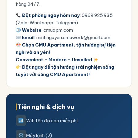
hàng 24/7.
Đặt phòng ngay hôm nay
: 0969 925 935
(Zalo, Whatsapp, Telegram).
Website
:
cmuapm.com
Email
: minhnguyen.cmuwork@gmail.com
Chọn CMU Apartment, tận hưởng sự tiện
nghi và an yên!
Convenient – Modern – Unsoiled
Đặt ngay để tận hưởng trải nghiệm sống
tuyệt vời cùng CMU Apartment!
Tiện nghi & dịch vụ
Wifi tốc độ cao miễn phí
Máy lạnh (2)