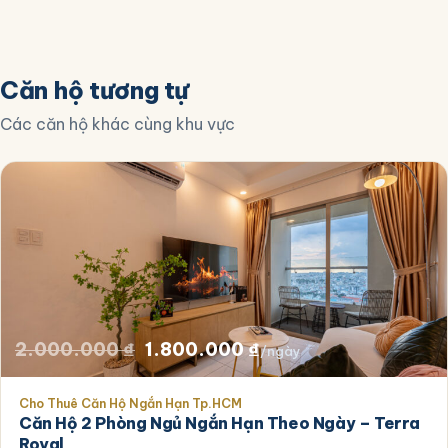
Căn hộ tương tự
Các căn hộ khác cùng khu vực
Giá
Giá
2.000.000
₫
1.800.000
₫
/ngày
gốc
hiện
Cho Thuê Căn Hộ Ngắn Hạn Tp.HCM
là:
tại
Căn Hộ 2 Phòng Ngủ Ngắn Hạn Theo Ngày – Terra
2.000.000 ₫.
là:
Royal