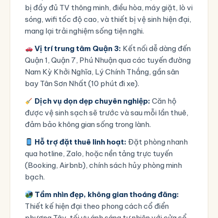
bị đầy đủ TV thông minh, điều hòa, máy giặt, lò vi
sóng, wifi tốc độ cao, và thiết bị vệ sinh hiện đại,
mang lại trải nghiệm sống tiện nghi.
Vị trí trung tâm Quận 3:
Kết nối dễ dàng đến
Quận 1, Quận 7, Phú Nhuận qua các tuyến đường
Nam Kỳ Khởi Nghĩa, Lý Chính Thắng, gần sân
bay Tân Sơn Nhất (10 phút đi xe).
Dịch vụ dọn dẹp chuyên nghiệp:
Căn hộ
được vệ sinh sạch sẽ trước và sau mỗi lần thuê,
đảm bảo không gian sống trong lành.
Hỗ trợ đặt thuê linh hoạt:
Đặt phòng nhanh
qua hotline, Zalo, hoặc nền tảng trực tuyến
(Booking, Airbnb), chính sách hủy phòng minh
bạch.
Tầm nhìn đẹp, không gian thoáng đãng:
Thiết kế hiện đại theo phong cách cổ điển
phương Tây, tối ưu ánh sáng tự nhiên với cửa sổ