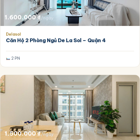
1.600.000
₫
/ngày
Delasol
Căn Hộ 2 Phòng Ngủ De La Sol – Quận 4
2 PN
1.500.000
₫
/ngày