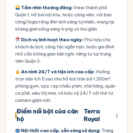
Tầm nhìn thoáng đãng:
View thành phố
Quận 1, hồ bơi nội khu, hoặc công viên, với ban
công/logia rộng đón ánh sáng tự nhiên, mang lại
không gian sống sang trọng và thư giãn.
Dịch vụ linh hoạt theo ngày:
Phù hợp cho
khách du lịch, công tác ngắn hạn, hoặc gia đình
nhỏ cần không gian tiện nghi, riêng tư tại trung
tâm Quận 3.
An ninh 24/7 và tiện ích cao cấp:
Hưởng
trọn tiện ích 5 sao như hồ bơi tràn bờ 1,200m²,
phòng gym, spa, rạp chiếu phim, nhà hàng, quán
cà phê, siêu thị mini, và bảo vệ 24/7 với thẻ từ,
camera giám sát.
Điểm nổi bật của căn
Terra
:
hộ
Royal
Nội thất cao cấp, sẵn sàng sử dụng:
Trang