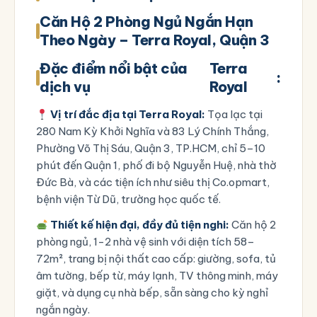
Căn Hộ 2 Phòng Ngủ Ngắn Hạn
Theo Ngày – Terra Royal, Quận 3
Đặc điểm nổi bật của
Terra
:
dịch vụ
Royal
Vị trí đắc địa tại Terra Royal:
Tọa lạc tại
280 Nam Kỳ Khởi Nghĩa và 83 Lý Chính Thắng,
Phường Võ Thị Sáu, Quận 3, TP.HCM
, chỉ 5–10
phút đến Quận 1, phố đi bộ Nguyễn Huệ, nhà thờ
Đức Bà, và các tiện ích như siêu thị Co.opmart,
bệnh viện Từ Dũ, trường học quốc tế.
Thiết kế hiện đại, đầy đủ tiện nghi:
Căn hộ 2
phòng ngủ, 1-2 nhà vệ sinh với diện tích 58–
72m², trang bị nội thất cao cấp: giường, sofa, tủ
âm tường, bếp từ, máy lạnh, TV thông minh, máy
giặt, và dụng cụ nhà bếp, sẵn sàng cho kỳ nghỉ
ngắn ngày.