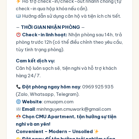
Hỗ trợ check-in/check-out nhanh chóng (tự
check-in qua hộp khóa nếu cần).
Hướng dẫn sử dụng căn hộ và tiện ích chi tiết.
—
THỜI GIAN NHẬN PHÒNG
—
Check-in linh hoạt:
Nhận phòng sau 14h, trả
phòng trước 12h (có thể điều chỉnh theo yêu cầu,
tùy tình trạng phòng).
Cam kết dịch vụ:
Căn hộ luôn sạch sẽ, tiện nghi và hỗ trợ khách
hàng 24/7.
Đặt phòng ngay hôm nay
: 0969 925 935
(Zalo, Whatsapp, Telegram).
Website
:
cmuapm.com
Email
: minhnguyen.cmuwork@gmail.com
Chọn CMU Apartment, tận hưởng sự tiện
nghi và an yên!
Convenient – Modern – Unsoiled
Đặt ngay để tận hưởng trải nghiệm sống