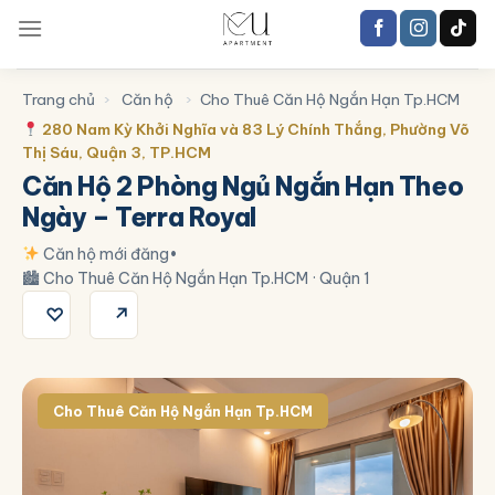
Trang chủ
›
Căn hộ
›
Cho Thuê Căn Hộ Ngắn Hạn Tp.HCM
280 Nam Kỳ Khởi Nghĩa và 83 Lý Chính Thắng, Phường Võ
Thị Sáu, Quận 3, TP.HCM
Căn Hộ 2 Phòng Ngủ Ngắn Hạn Theo
Ngày – Terra Royal
Căn hộ mới đăng
•
🏙 Cho Thuê Căn Hộ Ngắn Hạn Tp.HCM · Quận 1
♡
↗
Cho Thuê Căn Hộ Ngắn Hạn Tp.HCM